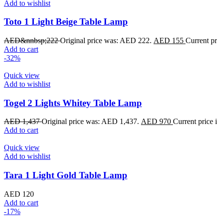
Add to wishlist
Toto 1 Light Beige Table Lamp
AED
&nnbsp;222
Original price was: AED 222.
AED
155
Current p
Add to cart
-32%
Quick view
Add to wishlist
Togel 2 Lights Whitey Table Lamp
AED
1,437
Original price was: AED 1,437.
AED
970
Current price
Add to cart
Quick view
Add to wishlist
Tara 1 Light Gold Table Lamp
AED
120
Add to cart
-17%