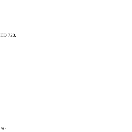
 AED 720.
 50.