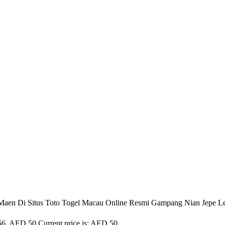
i Situs Toto Togel Macau Online Resmi Gampang Nian Jepe Len
66.
AED
50
Current price is: AED 50.