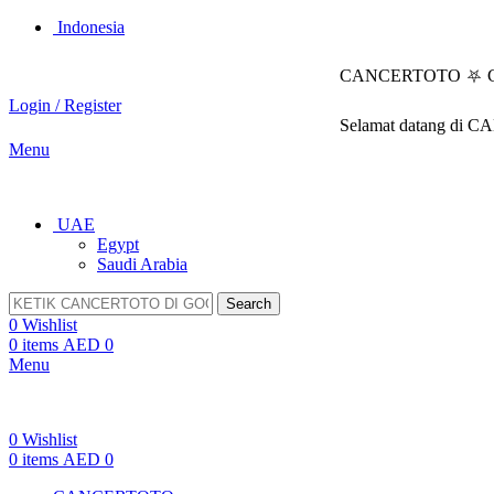
Indonesia
CANCERTOTO ⛧ Ckmno Maen Di 
Login / Register
Selamat datang di CANCERTOTO, 
Menu
UAE
Egypt
Saudi Arabia
Search
0
Wishlist
0
items
AED
0
Menu
0
Wishlist
0
items
AED
0