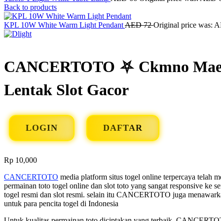
Back to products
KPL 10W White Warm Light Pendant
AED
72
Original price was: 
CANCERTOTO ⛧ Ckmno Maen Di
Lentak Slot Gacor
LOGIN
DAFTAR
Rp
10,000
CANCERTOTO
media platform situs togel online terpercaya telah
permainan toto togel online dan slot toto yang sangat responsiv
togel resmi dan slot resmi. selain itu CANCERTOTO juga menawarka
untuk para pencita togel di Indonesia
Untuk kualitas permainan toto diciptakan yang terbaik. CANCERTOTO 