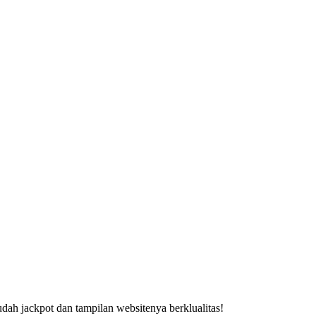
 jackpot dan tampilan websitenya berklualitas!