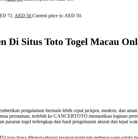
AED 72.
AED
50
Current price is: AED 50.
 Situs Toto Togel Macau Onli
 memberikan pengalaman bermain lebih cepat jackpot, modern, dan aman b
e ke semua permainan, terlebih ke CANCERTOTO memastikan loginan p
n pasaran togel terlengkap dan hasil pengeluaran akurat dan tepat 
juga biasa dikenal sebagai layanan togel toto terbesar yang selalu 