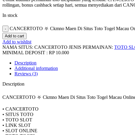
rollingan, bonus cashback setiap hari, semua menyediakan dari CA
In stock
CANCERTOTO ⛧ Ckmno Maen Di Situs Toto Togel Macau Onlin
Add to cart
Add to wishlist
NAMA SITUS:
CANCERTOTO
JENIS PERMAINAN:
TOTO SL
MINIMAL DEPOSIT : RP 10.000
Description
Additional information
Reviews (3)
Description
CANCERTOTO ⛧ Ckmno Maen Di Situs Toto Togel Macau Online R
• CANCERTOTO
• SITUS TOTO
• TOTO SLOT
• LINK SLOT
• SLOT ONLINE