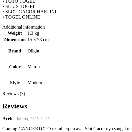
• TOTO TOGEL
• SITUS TOGEL
• SLOT GACOR HARI INI
• TOGEL ONLINE
Additional information
Weight
1.3 kg
Dimensions
15 × 53 cm
Brand
Dlight
Color
Maron
Style
Modern
Reviews (3)
Reviews
Acek
- Jakarta, 2025-11-26
Gaming CANCERTOTO resmi terpercaya. Slot Gacor nya sangat mudah