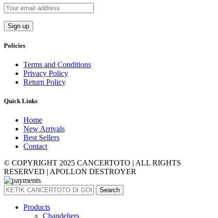
Policies
Terms and Conditions
Privacy Policy
Return Policy
Quick Links
Home
New Arrivals
Best Sellers
Contact
© COPYRIGHT 2025 CANCERTOTO | ALL RIGHTS
RESERVED | APOLLON DESTROYER
Search
Products
Chandeliers