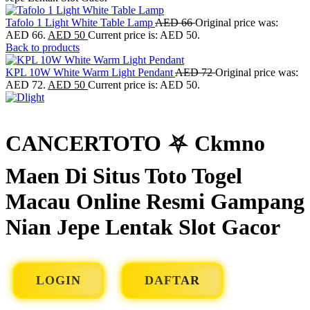
Tafolo 1 Light White Table Lamp
AED
66
Original price was:
AED 66.
AED
50
Current price is: AED 50.
Back to products
KPL 10W White Warm Light Pendant
AED
72
Original price was:
AED 72.
AED
50
Current price is: AED 50.
CANCERTOTO ⛧ Ckmno
Maen Di Situs Toto Togel
Macau Online Resmi Gampang
Nian Jepe Lentak Slot Gacor
LOGIN
DAFTAR