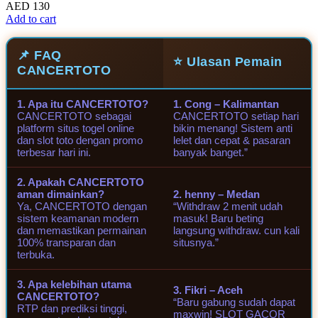
AED
130
Add to cart
📌 FAQ
⭐ Ulasan Pemain
CANCERTOTO
1. Apa itu CANCERTOTO?
1. Cong – Kalimantan
CANCERTOTO sebagai
CANCERTOTO setiap hari
platform situs togel online
bikin menang! Sistem anti
dan slot toto dengan promo
lelet dan cepat & pasaran
terbesar hari ini.
banyak banget.”
2. Apakah CANCERTOTO
aman dimainkan?
2. henny – Medan
Ya, CANCERTOTO dengan
“Withdraw 2 menit udah
sistem keamanan modern
masuk! Baru beting
dan memastikan permainan
langsung withdraw. cun kali
100% transparan dan
situsnya.”
terbuka.
3. Apa kelebihan utama
3. Fikri – Aceh
CANCERTOTO?
“Baru gabung sudah dapat
RTP dan prediksi tinggi,
maxwin! SLOT GACOR