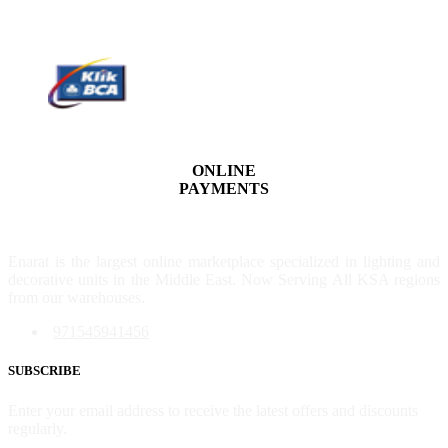
ONLINE
PAYMENTS
Enarat is the largest online marketplace specialized in lighting and
decorative units in the Middle East. Now Serving All KSA regions
from our warehouses.
971545941456
SUBSCRIBE
Enter your email address to receive the latest offers and discounts
regularly.