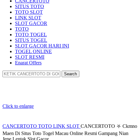
CANCERTOTO
SITUS TOTO
TOTO SLOT
LINK SLOT
SLOT GACOR
TOTO
TOTO TOGEL
SITUS TOGEL
SLOT GACOR HARI INI
TOGEL ONLINE
SLOT RESMI
Enarat Offers
Search
Click to enlarge
CANCERTOTO
TOTO
LINK SLOT
CANCERTOTO ⛧ Ckmno
Maen Di Situs Toto Togel Macau Online Resmi Gampang Nian
Jepe Lentak Slot Gacor