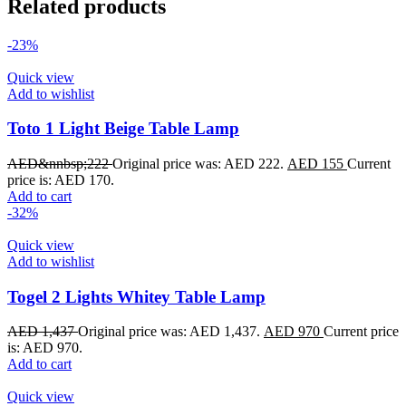
Related products
-23%
Quick view
Add to wishlist
Toto 1 Light Beige Table Lamp
AED
&nnbsp;222
Original price was: AED 222.
AED
155
Current
price is: AED 170.
Add to cart
-32%
Quick view
Add to wishlist
Togel 2 Lights Whitey Table Lamp
AED
1,437
Original price was: AED 1,437.
AED
970
Current price
is: AED 970.
Add to cart
Quick view