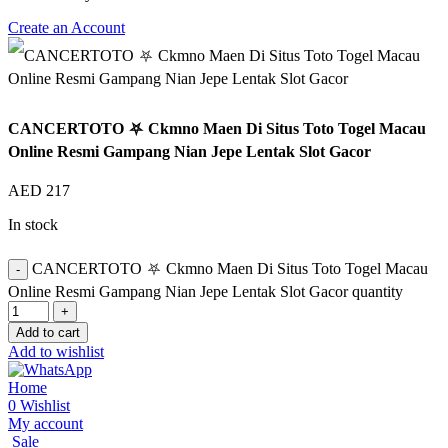
Create an Account
CANCERTOTO ⛧ Ckmno Maen Di Situs Toto Togel Macau
Online Resmi Gampang Nian Jepe Lentak Slot Gacor
AED
217
In stock
CANCERTOTO ⛧ Ckmno Maen Di Situs Toto Togel Macau
Online Resmi Gampang Nian Jepe Lentak Slot Gacor quantity
Add to cart
Add to wishlist
Home
0
Wishlist
My account
Sale