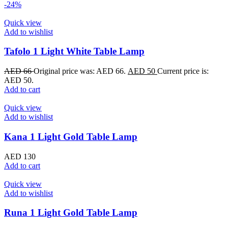
-24%
Quick view
Add to wishlist
Tafolo 1 Light White Table Lamp
AED
66
Original price was: AED 66.
AED
50
Current price is:
AED 50.
Add to cart
Quick view
Add to wishlist
Kana 1 Light Gold Table Lamp
AED
130
Add to cart
Quick view
Add to wishlist
Runa 1 Light Gold Table Lamp