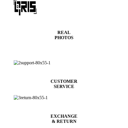
REAL
PHOTOS
CUSTOMER
SERVICE
EXCHANGE
& RETURN