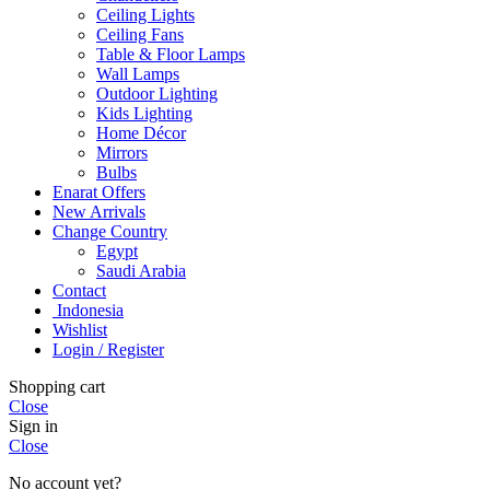
Ceiling Lights
Ceiling Fans
Table & Floor Lamps
Wall Lamps
Outdoor Lighting
Kids Lighting
Home Décor
Mirrors
Bulbs
Enarat Offers
New Arrivals
Change Country
Egypt
Saudi Arabia
Contact
Indonesia
Wishlist
Login / Register
Shopping cart
Close
Sign in
Close
No account yet?