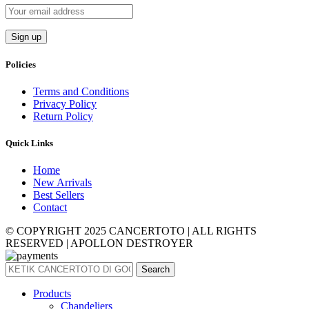
Policies
Terms and Conditions
Privacy Policy
Return Policy
Quick Links
Home
New Arrivals
Best Sellers
Contact
© COPYRIGHT 2025 CANCERTOTO | ALL RIGHTS
RESERVED | APOLLON DESTROYER
Search
Products
Chandeliers