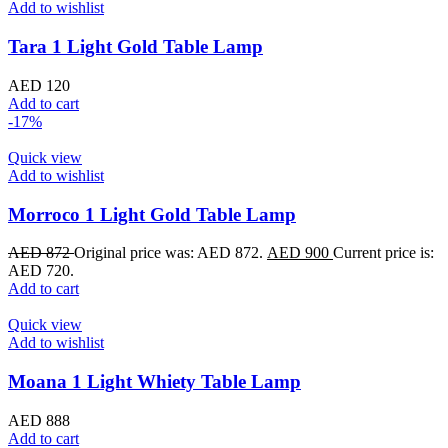
Add to wishlist
Tara 1 Light Gold Table Lamp
AED
120
Add to cart
-17%
Quick view
Add to wishlist
Morroco 1 Light Gold Table Lamp
AED
872
Original price was: AED 872.
AED
900
Current price is:
AED 720.
Add to cart
Quick view
Add to wishlist
Moana 1 Light Whiety Table Lamp
AED
888
Add to cart