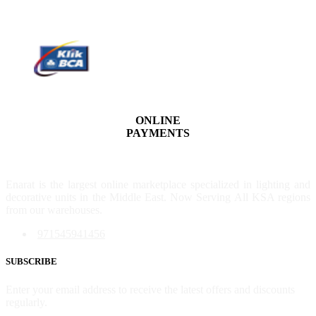
ONLINE
PAYMENTS
Enarat is the largest online marketplace specialized in lighting and
decorative units in the Middle East. Now Serving All KSA regions
from our warehouses.
971545941456
SUBSCRIBE
Enter your email address to receive the latest offers and discounts
regularly.