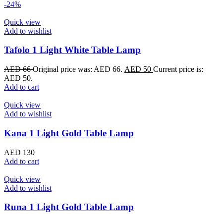
-24%
Quick view
Add to wishlist
Tafolo 1 Light White Table Lamp
AED
66
Original price was: AED 66.
AED
50
Current price is:
AED 50.
Add to cart
Quick view
Add to wishlist
Kana 1 Light Gold Table Lamp
AED
130
Add to cart
Quick view
Add to wishlist
Runa 1 Light Gold Table Lamp