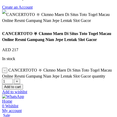
Create an Account
CANCERTOTO ⛧ Ckmno Maen Di Situs Toto Togel Macau
Online Resmi Gampang Nian Jepe Lentak Slot Gacor
AED
217
In stock
CANCERTOTO ⛧ Ckmno Maen Di Situs Toto Togel Macau
Online Resmi Gampang Nian Jepe Lentak Slot Gacor quantity
Add to cart
Add to wishlist
Home
0
Wishlist
My account
Sale