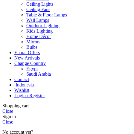
Ceiling Lights
Ceiling Fans
Table & Floor Lamps
Wall Lamps
Outdoor Lighting
Kids Lighting
Home Décor
Mirrors
Bulbs
Enarat Offers
New Arrivals
Change Country
Egypt
Saudi Arabia
Contact
Indonesia
Wishlist
Login / Register
Shopping cart
Close
Sign in
Close
No account yet?