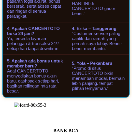
pasaran togel akurat, bonus
HARI INI di
berserak, serta akses cepat
CANCERTOTO gacor
dan ringan di semua
bener.”
perangkat.
4. Apakah CANCERTOTO
4. Erika – Tanggerang
buka 24 jam?
“Customer service paling
Ya, tersedia layanan
cantik dan ramah yang
pelanggan & transaksi 24/7
pernah saya lobby. Bener-
setiap hari tanpa downtime.
bener membantu.”
5. Apakah ada bonus untuk
5. Yola – Pekanbaru
member baru?
“Promo di situs
Ada! CANCERTOTO
CANCERTOTO bikin
menyediakan bonus akun
menambah modal, bermain
baru, cashback setiap hari,
lebih panjang. tempat
bagikan rollingan rata rata
pilihan ternyaman.”
besar.
BANK BCA