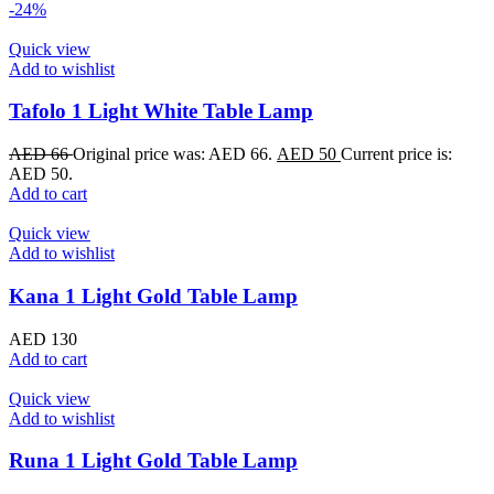
-24%
Quick view
Add to wishlist
Tafolo 1 Light White Table Lamp
AED
66
Original price was: AED 66.
AED
50
Current price is:
AED 50.
Add to cart
Quick view
Add to wishlist
Kana 1 Light Gold Table Lamp
AED
130
Add to cart
Quick view
Add to wishlist
Runa 1 Light Gold Table Lamp