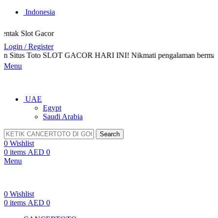
Indonesia
lot Gacor
Login / Register
 Toto SLOT GACOR HARI INI! Nikmati pengalaman bermain yang seru d
Menu
UAE
Egypt
Saudi Arabia
Search
0
Wishlist
0
items
AED
0
Menu
0
Wishlist
0
items
AED
0