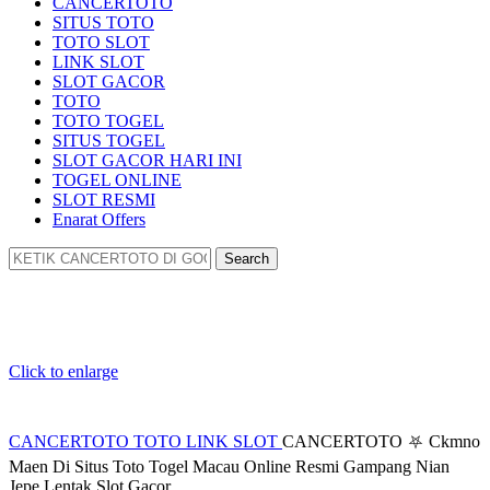
CANCERTOTO
SITUS TOTO
TOTO SLOT
LINK SLOT
SLOT GACOR
TOTO
TOTO TOGEL
SITUS TOGEL
SLOT GACOR HARI INI
TOGEL ONLINE
SLOT RESMI
Enarat Offers
Search
Click to enlarge
CANCERTOTO
TOTO
LINK SLOT
CANCERTOTO ⛧ Ckmno
Maen Di Situs Toto Togel Macau Online Resmi Gampang Nian
Jepe Lentak Slot Gacor