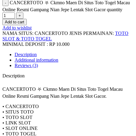
CANCERTOTO ⛧ Ckmno Maen Di Situs Toto Togel Macau
Online Resmi Gampang Nian Jepe Lentak Slot Gacor quantity
Add to cart
Add to wishlist
NAMA SITUS:
CANCERTOTO
JENIS PERMAINAN:
TOTO
SLOT & TOTO TOGEL
MINIMAL DEPOSIT : RP 10.000
Description
Additional information
Reviews (3)
Description
CANCERTOTO ⛧ Ckmno Maen Di Situs Toto Togel Macau
Online Resmi Gampang Nian Jepe Lentak Slot Gacor.
• CANCERTOTO
• SITUS TOTO
• TOTO SLOT
• LINK SLOT
• SLOT ONLINE
• TOTO TOGEL