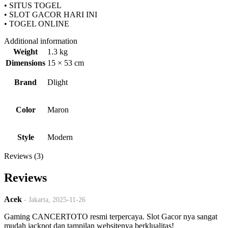
• SITUS TOGEL
• SLOT GACOR HARI INI
• TOGEL ONLINE
Additional information
Weight
1.3 kg
Dimensions
15 × 53 cm
Brand
Dlight
Color
Maron
Style
Modern
Reviews (3)
Reviews
Acek
- Jakarta, 2025-11-26
Gaming CANCERTOTO resmi terpercaya. Slot Gacor nya sangat
mudah jackpot dan tampilan websitenya berklualitas!