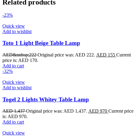
Related products
-23%
Quick view
Add to wishlist
Toto 1 Light Beige Table Lamp
AED
&nnbsp;222
Original price was: AED 222.
AED
155
Current
price is: AED 170.
Add to cart
-32%
Quick view
Add to wishlist
Togel 2 Lights Whitey Table Lamp
AED
1,437
Original price was: AED 1,437.
AED
970
Current price
is: AED 970.
Add to cart
Quick view