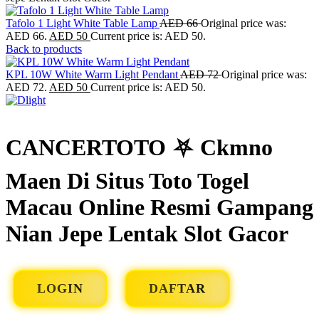
Tafolo 1 Light White Table Lamp
AED
66
Original price was:
AED 66.
AED
50
Current price is: AED 50.
Back to products
KPL 10W White Warm Light Pendant
AED
72
Original price was:
AED 72.
AED
50
Current price is: AED 50.
CANCERTOTO ⛧ Ckmno
Maen Di Situs Toto Togel
Macau Online Resmi Gampang
Nian Jepe Lentak Slot Gacor
LOGIN
DAFTAR