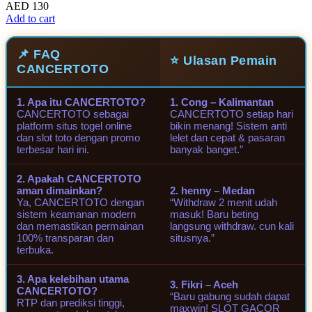
AED
130
Add to cart
📌 FAQ
⭐ Ulasan Pemain
CANCERTOTO
1. Apa itu CANCERTOTO?
1. Cong – Kalimantan
CANCERTOTO sebagai
CANCERTOTO setiap hari
platform situs togel online
bikin menang! Sistem anti
dan slot toto dengan promo
lelet dan cepat & pasaran
terbesar hari ini.
banyak banget.”
2. Apakah CANCERTOTO
aman dimainkan?
2. henny – Medan
Ya, CANCERTOTO dengan
“Withdraw 2 menit udah
sistem keamanan modern
masuk! Baru beting
dan memastikan permainan
langsung withdraw. cun kali
100% transparan dan
situsnya.”
terbuka.
3. Apa kelebihan utama
3. Fikri – Aceh
CANCERTOTO?
“Baru gabung sudah dapat
RTP dan prediksi tinggi,
maxwin! SLOT GACOR