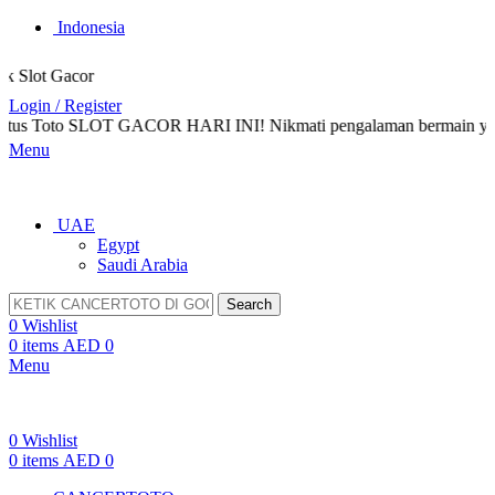
Indonesia
 Gacor
Login / Register
to SLOT GACOR HARI INI! Nikmati pengalaman bermain yang seru deng
Menu
UAE
Egypt
Saudi Arabia
Search
0
Wishlist
0
items
AED
0
Menu
0
Wishlist
0
items
AED
0