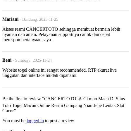
Mariani
- Bandung, 2025-11-25
Akses resmi CANCERTOTO sehingga membuat bermain lebih
nyaman dan aman. Pelayanan supportnya cantik dan cepat
merespon pertanyaan saya.
Beni
- Surabaya, 2025-11-24
Website togel online ini sangat recommended. RTP akurat live
unggulan dan interface mudah dipahami.
Be the first to review “CANCERTOTO ⛧ Ckmno Maen Di Situs
Toto Togel Macau Online Resmi Gampang Nian Jepe Lentak Slot
Gacor”
You must be
logged in
to post a review.