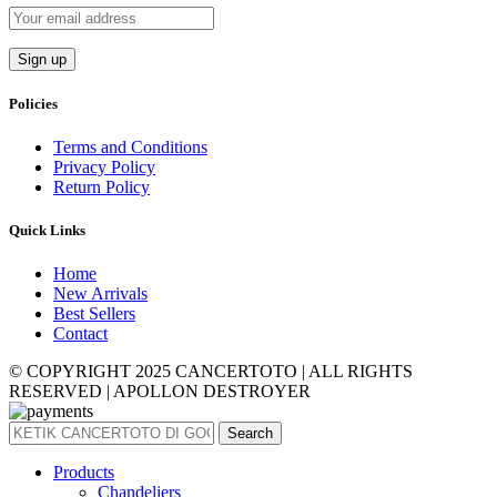
Policies
Terms and Conditions
Privacy Policy
Return Policy
Quick Links
Home
New Arrivals
Best Sellers
Contact
© COPYRIGHT 2025 CANCERTOTO | ALL RIGHTS
RESERVED | APOLLON DESTROYER
Search
Products
Chandeliers