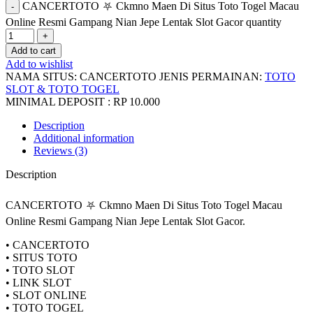
CANCERTOTO ⛧ Ckmno Maen Di Situs Toto Togel Macau
Online Resmi Gampang Nian Jepe Lentak Slot Gacor quantity
Add to cart
Add to wishlist
NAMA SITUS:
CANCERTOTO
JENIS PERMAINAN:
TOTO
SLOT & TOTO TOGEL
MINIMAL DEPOSIT : RP 10.000
Description
Additional information
Reviews (3)
Description
CANCERTOTO ⛧ Ckmno Maen Di Situs Toto Togel Macau
Online Resmi Gampang Nian Jepe Lentak Slot Gacor.
• CANCERTOTO
• SITUS TOTO
• TOTO SLOT
• LINK SLOT
• SLOT ONLINE
• TOTO TOGEL