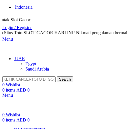
Indonesia
ot Gacor
Login / Register
 Toto SLOT GACOR HARI INI! Nikmati pengalaman bermain yang seru d
Menu
UAE
Egypt
Saudi Arabia
Search
0
Wishlist
0
items
AED
0
Menu
0
Wishlist
0
items
AED
0