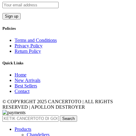
Policies
Terms and Conditions
Privacy Policy
Return Policy
Quick Links
Home
New Arrivals
Best Sellers
Contact
© COPYRIGHT 2025 CANCERTOTO | ALL RIGHTS
RESERVED | APOLLON DESTROYER
Search
Products
Chandeliers