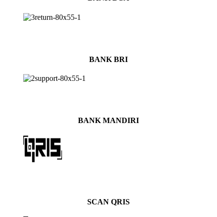
BANK BRI
BANK MANDIRI
SCAN QRIS