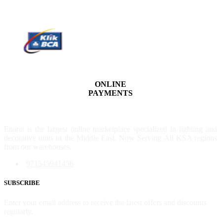
ONLINE
PAYMENTS
Enarat is the largest online marketplace specialized in lighting and
decorative units in the Middle East. Now Serving All KSA regions
from our warehouses.
971545941456
SUBSCRIBE
Enter your email address to receive the latest offers and discounts
regularly.