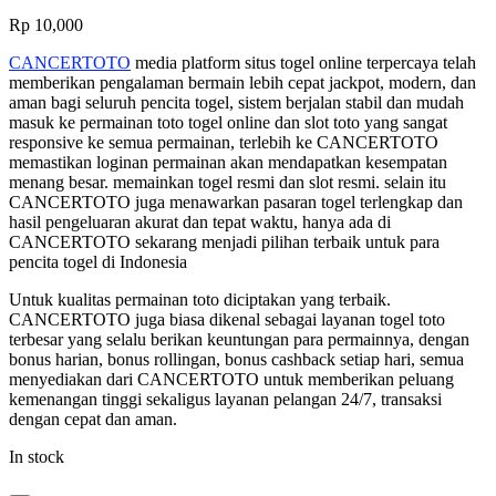
Rp
10,000
CANCERTOTO
media platform situs togel online terpercaya telah
memberikan pengalaman bermain lebih cepat jackpot, modern, dan
aman bagi seluruh pencita togel, sistem berjalan stabil dan mudah
masuk ke permainan toto togel online dan slot toto yang sangat
responsive ke semua permainan, terlebih ke CANCERTOTO
memastikan loginan permainan akan mendapatkan kesempatan
menang besar. memainkan togel resmi dan slot resmi. selain itu
CANCERTOTO juga menawarkan pasaran togel terlengkap dan
hasil pengeluaran akurat dan tepat waktu, hanya ada di
CANCERTOTO sekarang menjadi pilihan terbaik untuk para
pencita togel di Indonesia
Untuk kualitas permainan toto diciptakan yang terbaik.
CANCERTOTO juga biasa dikenal sebagai layanan togel toto
terbesar yang selalu berikan keuntungan para permainnya, dengan
bonus harian, bonus rollingan, bonus cashback setiap hari, semua
menyediakan dari CANCERTOTO untuk memberikan peluang
kemenangan tinggi sekaligus layanan pelangan 24/7, transaksi
dengan cepat dan aman.
In stock