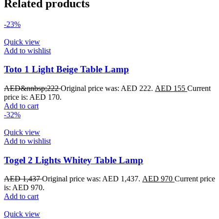
Related products
-23%
Quick view
Add to wishlist
Toto 1 Light Beige Table Lamp
AED
&nnbsp;222
Original price was: AED 222.
AED
155
Current
price is: AED 170.
Add to cart
-32%
Quick view
Add to wishlist
Togel 2 Lights Whitey Table Lamp
AED
1,437
Original price was: AED 1,437.
AED
970
Current price
is: AED 970.
Add to cart
Quick view