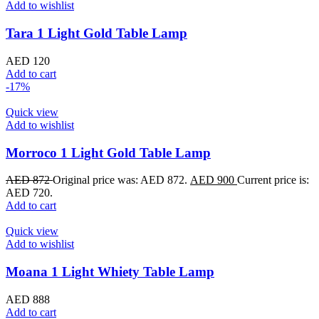
Add to wishlist
Tara 1 Light Gold Table Lamp
AED
120
Add to cart
-17%
Quick view
Add to wishlist
Morroco 1 Light Gold Table Lamp
AED
872
Original price was: AED 872.
AED
900
Current price is:
AED 720.
Add to cart
Quick view
Add to wishlist
Moana 1 Light Whiety Table Lamp
AED
888
Add to cart