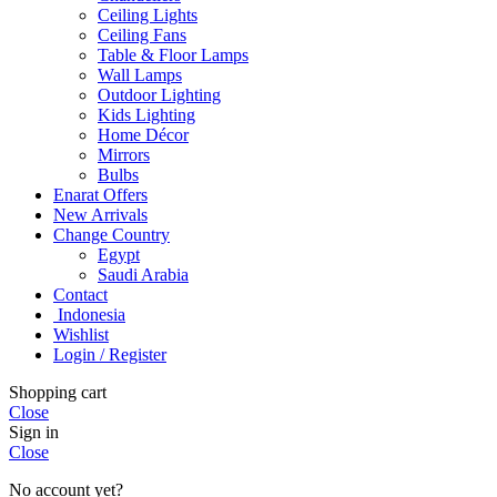
Ceiling Lights
Ceiling Fans
Table & Floor Lamps
Wall Lamps
Outdoor Lighting
Kids Lighting
Home Décor
Mirrors
Bulbs
Enarat Offers
New Arrivals
Change Country
Egypt
Saudi Arabia
Contact
Indonesia
Wishlist
Login / Register
Shopping cart
Close
Sign in
Close
No account yet?