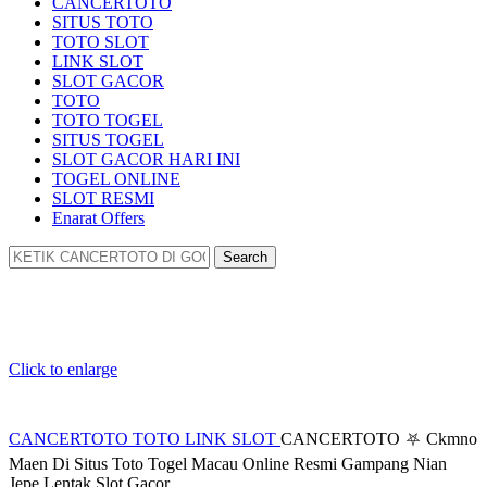
CANCERTOTO
SITUS TOTO
TOTO SLOT
LINK SLOT
SLOT GACOR
TOTO
TOTO TOGEL
SITUS TOGEL
SLOT GACOR HARI INI
TOGEL ONLINE
SLOT RESMI
Enarat Offers
Search
Click to enlarge
CANCERTOTO
TOTO
LINK SLOT
CANCERTOTO ⛧ Ckmno
Maen Di Situs Toto Togel Macau Online Resmi Gampang Nian
Jepe Lentak Slot Gacor