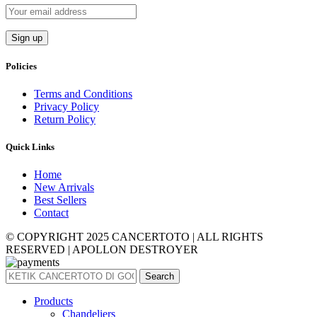
Policies
Terms and Conditions
Privacy Policy
Return Policy
Quick Links
Home
New Arrivals
Best Sellers
Contact
© COPYRIGHT 2025 CANCERTOTO | ALL RIGHTS
RESERVED | APOLLON DESTROYER
Search
Products
Chandeliers