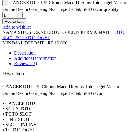
CANCERTOTO ⛧ Ckmno Maen Di Situs Toto Togel Macau
Online Resmi Gampang Nian Jepe Lentak Slot Gacor quantity
Add to cart
Add to wishlist
NAMA SITUS:
CANCERTOTO
JENIS PERMAINAN:
TOTO
SLOT & TOTO TOGEL
MINIMAL DEPOSIT : RP 10.000
Description
Additional information
Reviews (3)
Description
CANCERTOTO ⛧ Ckmno Maen Di Situs Toto Togel Macau
Online Resmi Gampang Nian Jepe Lentak Slot Gacor.
• CANCERTOTO
• SITUS TOTO
• TOTO SLOT
• LINK SLOT
• SLOT ONLINE
• TOTO TOGEL