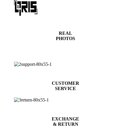
REAL
PHOTOS
CUSTOMER
SERVICE
EXCHANGE
& RETURN