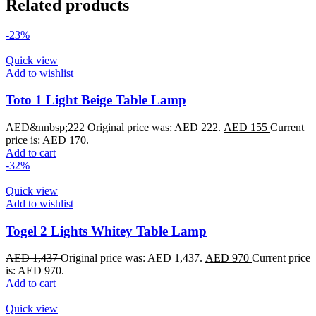
Related products
-23%
Quick view
Add to wishlist
Toto 1 Light Beige Table Lamp
AED
&nnbsp;222
Original price was: AED 222.
AED
155
Current
price is: AED 170.
Add to cart
-32%
Quick view
Add to wishlist
Togel 2 Lights Whitey Table Lamp
AED
1,437
Original price was: AED 1,437.
AED
970
Current price
is: AED 970.
Add to cart
Quick view