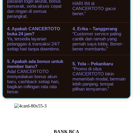
pasaran togel akurat, bonus
HARI INI di
berserak, serta akses cepat
CANCERTOTO gacor
dan ringan di semua
bener.”
perangkat.
4. Apakah CANCERTOTO
4. Erika – Tanggerang
buka 24 jam?
“Customer service paling
Ya, tersedia layanan
cantik dan ramah yang
pelanggan & transaksi 24/7
pernah saya lobby. Bener-
setiap hari tanpa downtime.
bener membantu.”
5. Apakah ada bonus untuk
5. Yola – Pekanbaru
member baru?
“Promo di situs
Ada! CANCERTOTO
CANCERTOTO bikin
menyediakan bonus akun
menambah modal, bermain
baru, cashback setiap hari,
lebih panjang. tempat
bagikan rollingan rata rata
pilihan ternyaman.”
besar.
BANK BCA