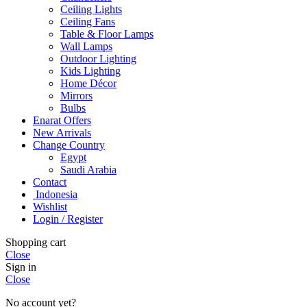
Ceiling Lights
Ceiling Fans
Table & Floor Lamps
Wall Lamps
Outdoor Lighting
Kids Lighting
Home Décor
Mirrors
Bulbs
Enarat Offers
New Arrivals
Change Country
Egypt
Saudi Arabia
Contact
Indonesia
Wishlist
Login / Register
Shopping cart
Close
Sign in
Close
No account yet?