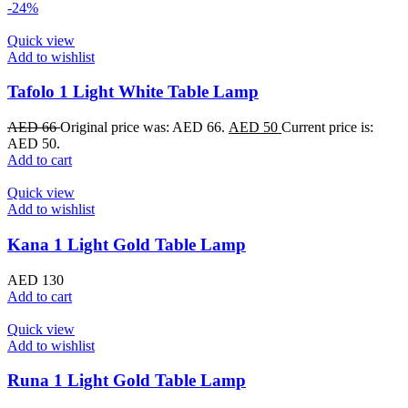
-24%
Quick view
Add to wishlist
Tafolo 1 Light White Table Lamp
AED
66
Original price was: AED 66.
AED
50
Current price is:
AED 50.
Add to cart
Quick view
Add to wishlist
Kana 1 Light Gold Table Lamp
AED
130
Add to cart
Quick view
Add to wishlist
Runa 1 Light Gold Table Lamp