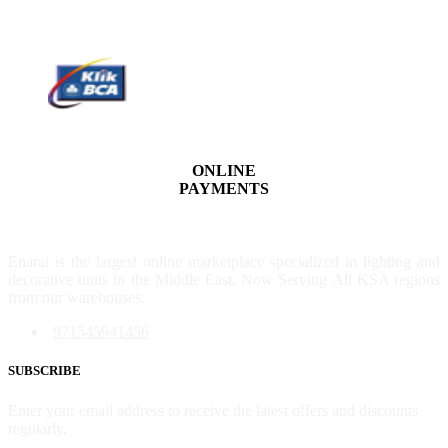
ONLINE
PAYMENTS
Enarat is the largest online marketplace specialized in lighting and
decorative units in the Middle East. Now Serving All KSA regions
from our warehouses.
971545941456
SUBSCRIBE
Enter your email address to receive the latest offers and discounts
regularly.