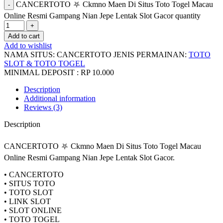
CANCERTOTO ⛧ Ckmno Maen Di Situs Toto Togel Macau
Online Resmi Gampang Nian Jepe Lentak Slot Gacor quantity
Add to cart
Add to wishlist
NAMA SITUS:
CANCERTOTO
JENIS PERMAINAN:
TOTO
SLOT & TOTO TOGEL
MINIMAL DEPOSIT : RP 10.000
Description
Additional information
Reviews (3)
Description
CANCERTOTO ⛧ Ckmno Maen Di Situs Toto Togel Macau
Online Resmi Gampang Nian Jepe Lentak Slot Gacor.
• CANCERTOTO
• SITUS TOTO
• TOTO SLOT
• LINK SLOT
• SLOT ONLINE
• TOTO TOGEL