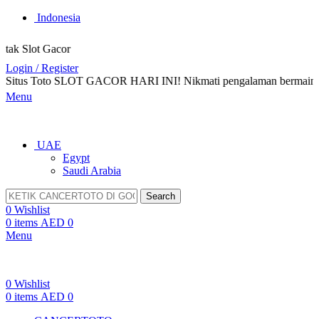
Indonesia
ot Gacor
Login / Register
Toto SLOT GACOR HARI INI! Nikmati pengalaman bermain yang seru de
Menu
UAE
Egypt
Saudi Arabia
Search
0
Wishlist
0
items
AED
0
Menu
0
Wishlist
0
items
AED
0