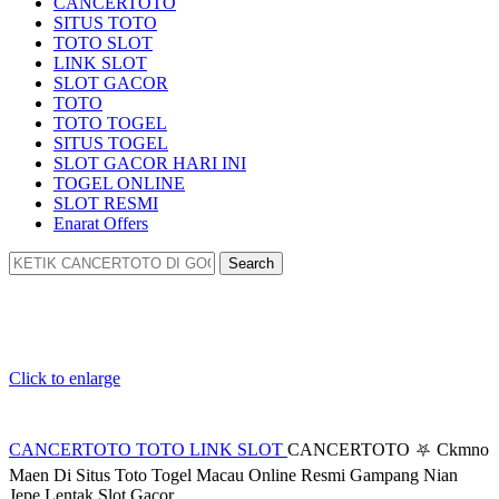
CANCERTOTO
SITUS TOTO
TOTO SLOT
LINK SLOT
SLOT GACOR
TOTO
TOTO TOGEL
SITUS TOGEL
SLOT GACOR HARI INI
TOGEL ONLINE
SLOT RESMI
Enarat Offers
Search
Click to enlarge
CANCERTOTO
TOTO
LINK SLOT
CANCERTOTO ⛧ Ckmno
Maen Di Situs Toto Togel Macau Online Resmi Gampang Nian
Jepe Lentak Slot Gacor