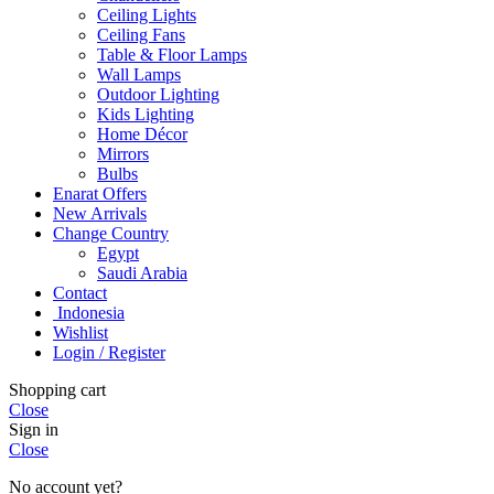
Ceiling Lights
Ceiling Fans
Table & Floor Lamps
Wall Lamps
Outdoor Lighting
Kids Lighting
Home Décor
Mirrors
Bulbs
Enarat Offers
New Arrivals
Change Country
Egypt
Saudi Arabia
Contact
Indonesia
Wishlist
Login / Register
Shopping cart
Close
Sign in
Close
No account yet?