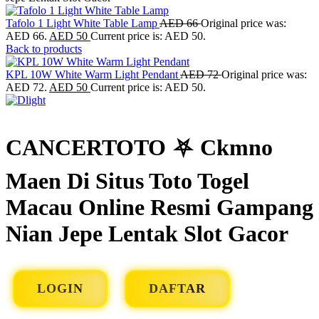
Tafolo 1 Light White Table Lamp
AED
66
Original price was:
AED 66.
AED
50
Current price is: AED 50.
Back to products
KPL 10W White Warm Light Pendant
AED
72
Original price was:
AED 72.
AED
50
Current price is: AED 50.
CANCERTOTO ⛧ Ckmno
Maen Di Situs Toto Togel
Macau Online Resmi Gampang
Nian Jepe Lentak Slot Gacor
LOGIN
DAFTAR