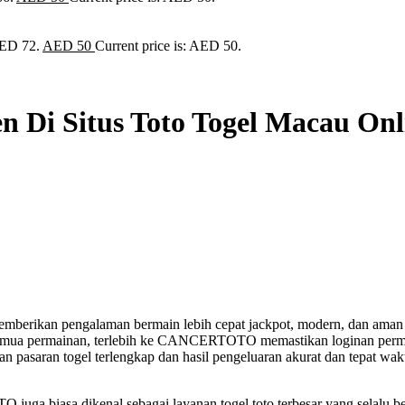
AED 72.
AED
50
Current price is: AED 50.
 Situs Toto Togel Macau Onli
 memberikan pengalaman bermain lebih cepat jackpot, modern, dan aman b
e ke semua permainan, terlebih ke CANCERTOTO memastikan loginan p
n pasaran togel terlengkap dan hasil pengeluaran akurat dan tepat 
juga biasa dikenal sebagai layanan togel toto terbesar yang selalu 