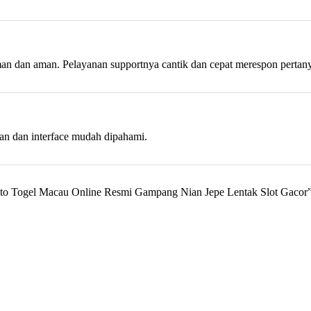
an aman. Pelayanan supportnya cantik dan cepat merespon pertany
lan dan interface mudah dipahami.
o Togel Macau Online Resmi Gampang Nian Jepe Lentak Slot Gacor