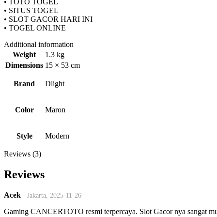
• TOTO TOGEL
• SITUS TOGEL
• SLOT GACOR HARI INI
• TOGEL ONLINE
Additional information
Weight
1.3 kg
Dimensions
15 × 53 cm
Brand
Dlight
Color
Maron
Style
Modern
Reviews (3)
Reviews
Acek
- Jakarta, 2025-11-26
Gaming CANCERTOTO resmi terpercaya. Slot Gacor nya sangat mudah