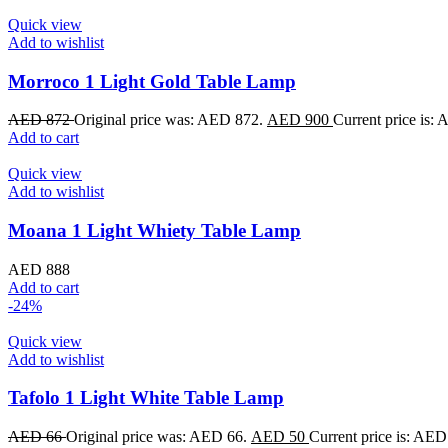
Quick view
Add to wishlist
Morroco 1 Light Gold Table Lamp
AED
872
Original price was: AED 872.
AED
900
Current price is:
Add to cart
Quick view
Add to wishlist
Moana 1 Light Whiety Table Lamp
AED
888
Add to cart
-24%
Quick view
Add to wishlist
Tafolo 1 Light White Table Lamp
AED
66
Original price was: AED 66.
AED
50
Current price is: AED