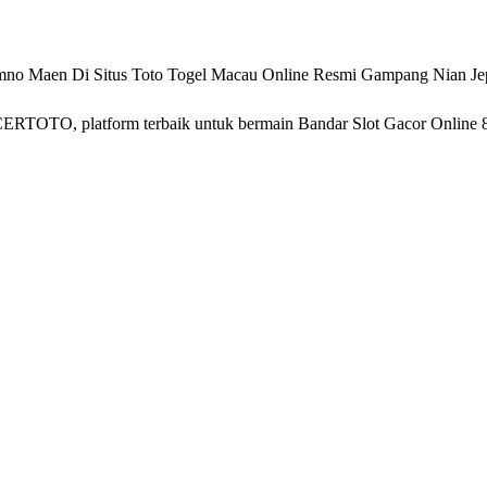
us Toto Togel Macau Online Resmi Gampang Nian Jepe Lentak S
tform terbaik untuk bermain Bandar Slot Gacor Online 88 dan Situs