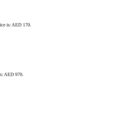
rice is: AED 170.
 is: AED 970.