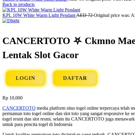
Back to products
KPL 10W White Warm Light Pendant
AED
72
Original price was: 
CANCERTOTO ⛧ Ckmno Maen Di
Lentak Slot Gacor
LOGIN
DAFTAR
Rp
10,000
CANCERTOTO
media platform situs togel online terpercaya telah
permainan toto togel online dan slot toto yang sangat responsiv
togel resmi dan slot resmi. selain itu CANCERTOTO juga menawarka
untuk para pencita togel di Indonesia
Untuk kualitas permainan toto diciptakan yang terbaik. CANCERTOTO 