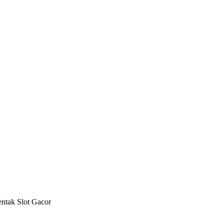
tak Slot Gacor