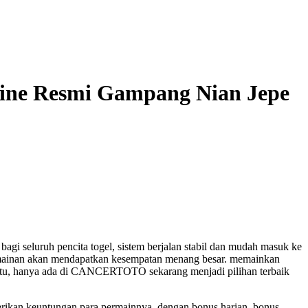
ne Resmi Gampang Nian Jepe
agi seluruh pencita togel, sistem berjalan stabil dan mudah masuk ke
ermainan akan mendapatkan kesempatan menang besar. memainkan
waktu, hanya ada di CANCERTOTO sekarang menjadi pilihan terbaik
berikan keuntungan para permainnya, dengan bonus harian, bonus