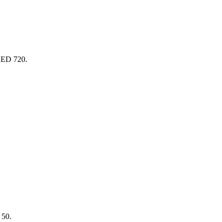
 AED 720.
 50.