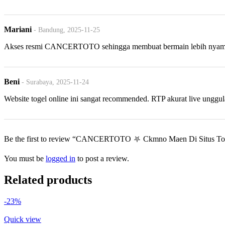
Mariani
- Bandung, 2025-11-25
Akses resmi CANCERTOTO sehingga membuat bermain lebih nyaman d
Beni
- Surabaya, 2025-11-24
Website togel online ini sangat recommended. RTP akurat live unggu
Be the first to review “CANCERTOTO ⛧ Ckmno Maen Di Situs Tot
You must be
logged in
to post a review.
Related products
-23%
Quick view