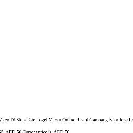
i Situs Toto Togel Macau Online Resmi Gampang Nian Jepe Len
66.
AED
50
Current price is: AED 50.