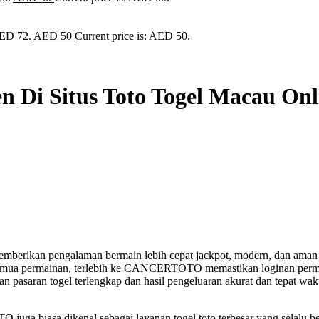
AED 72.
AED
50
Current price is: AED 50.
 Situs Toto Togel Macau Onli
 memberikan pengalaman bermain lebih cepat jackpot, modern, dan aman b
e ke semua permainan, terlebih ke CANCERTOTO memastikan loginan p
n pasaran togel terlengkap dan hasil pengeluaran akurat dan tepat 
juga biasa dikenal sebagai layanan togel toto terbesar yang selalu 