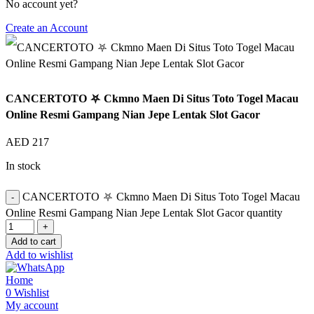
Create an Account
CANCERTOTO ⛧ Ckmno Maen Di Situs Toto Togel Macau
Online Resmi Gampang Nian Jepe Lentak Slot Gacor
AED
217
In stock
CANCERTOTO ⛧ Ckmno Maen Di Situs Toto Togel Macau
Online Resmi Gampang Nian Jepe Lentak Slot Gacor quantity
Add to cart
Add to wishlist
Home
0
Wishlist
My account
Sale