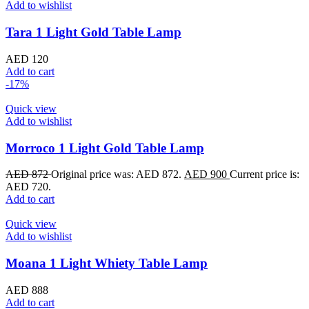
Add to wishlist
Tara 1 Light Gold Table Lamp
AED
120
Add to cart
-17%
Quick view
Add to wishlist
Morroco 1 Light Gold Table Lamp
AED
872
Original price was: AED 872.
AED
900
Current price is:
AED 720.
Add to cart
Quick view
Add to wishlist
Moana 1 Light Whiety Table Lamp
AED
888
Add to cart