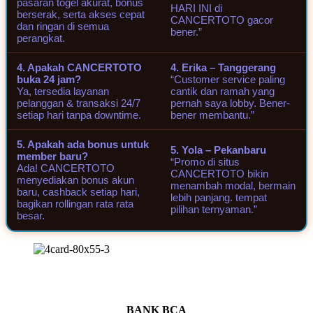
pasaran togel akurat, bonus
HARI INI di
berserak, serta akses cepat
CANCERTOTO gacor
dan ringan di semua
bener.”
perangkat.
4. Apakah CANCERTOTO
4. Erika – Tanggerang
buka 24 jam?
“Customer service paling
Ya, tersedia layanan
cantik dan ramah yang
pelanggan & transaksi 24/7
pernah saya lobby. Bener-
setiap hari tanpa downtime.
bener membantu.”
5. Apakah ada bonus untuk
5. Yola – Pekanbaru
member baru?
“Promo di situs
Ada! CANCERTOTO
CANCERTOTO bikin
menyediakan bonus akun
menambah modal, bermain
baru, cashback setiap hari,
lebih panjang. tempat
bagikan rollingan rata rata
pilihan ternyaman.”
besar.
BANK BCA