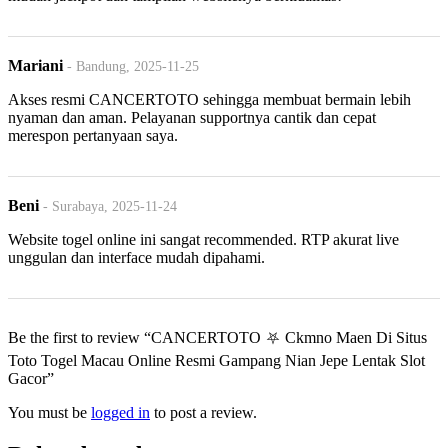
Mariani
- Bandung, 2025-11-25
Akses resmi CANCERTOTO sehingga membuat bermain lebih
nyaman dan aman. Pelayanan supportnya cantik dan cepat
merespon pertanyaan saya.
Beni
- Surabaya, 2025-11-24
Website togel online ini sangat recommended. RTP akurat live
unggulan dan interface mudah dipahami.
Be the first to review “CANCERTOTO ⛧ Ckmno Maen Di Situs
Toto Togel Macau Online Resmi Gampang Nian Jepe Lentak Slot
Gacor”
You must be
logged in
to post a review.