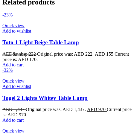
Related products
-23%
Quick view
Add to wishlist
Toto 1 Light Beige Table Lamp
AED
&nnbsp;222
Original price was: AED 222.
AED
155
Current
price is: AED 170.
Add to cart
-32%
Quick view
Add to wishlist
Togel 2 Lights Whitey Table Lamp
AED
1,437
Original price was: AED 1,437.
AED
970
Current price
is: AED 970.
Add to cart
Quick view