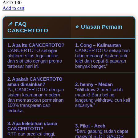
AED
130
Add to cart
📌 FAQ
⭐ Ulasan Pemain
CANCERTOTO
1. Apa itu CANCERTOTO?
1. Cong – Kalimantan
CANCERTOTO sebagai
CANCERTOTO setiap hari
platform situs togel online
bikin menang! Sistem anti
dan slot toto dengan promo
lelet dan cepat & pasaran
terbesar hari ini.
banyak banget.”
2. Apakah CANCERTOTO
aman dimainkan?
2. henny – Medan
Ya, CANCERTOTO dengan
“Withdraw 2 menit udah
sistem keamanan modern
masuk! Baru beting
dan memastikan permainan
langsung withdraw. cun kali
100% transparan dan
situsnya.”
terbuka.
3. Apa kelebihan utama
3. Fikri – Aceh
CANCERTOTO?
“Baru gabung sudah dapat
RTP dan prediksi tinggi,
maxwin! SLOT GACOR