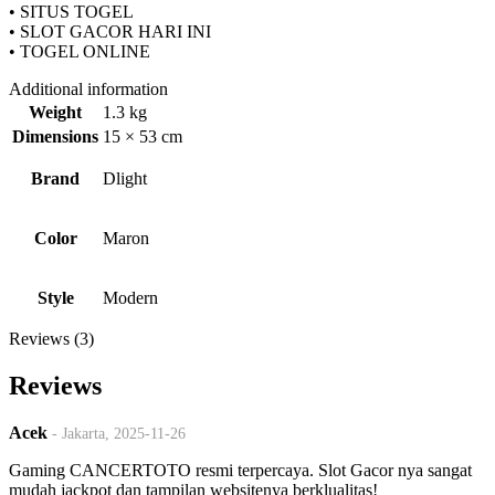
• SITUS TOGEL
• SLOT GACOR HARI INI
• TOGEL ONLINE
Additional information
Weight
1.3 kg
Dimensions
15 × 53 cm
Brand
Dlight
Color
Maron
Style
Modern
Reviews (3)
Reviews
Acek
- Jakarta, 2025-11-26
Gaming CANCERTOTO resmi terpercaya. Slot Gacor nya sangat
mudah jackpot dan tampilan websitenya berklualitas!