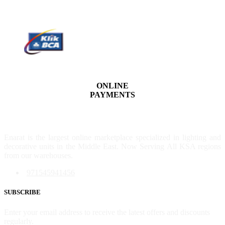
ONLINE
PAYMENTS
Enarat is the largest online marketplace specialized in lighting and
decorative units in the Middle East. Now Serving All KSA regions
from our warehouses.
971545941456
SUBSCRIBE
Enter your email address to receive the latest offers and discounts
regularly.