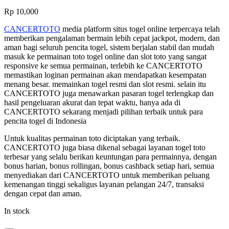
Rp
10,000
CANCERTOTO
media platform situs togel online terpercaya telah
memberikan pengalaman bermain lebih cepat jackpot, modern, dan
aman bagi seluruh pencita togel, sistem berjalan stabil dan mudah
masuk ke permainan toto togel online dan slot toto yang sangat
responsive ke semua permainan, terlebih ke CANCERTOTO
memastikan loginan permainan akan mendapatkan kesempatan
menang besar. memainkan togel resmi dan slot resmi. selain itu
CANCERTOTO juga menawarkan pasaran togel terlengkap dan
hasil pengeluaran akurat dan tepat waktu, hanya ada di
CANCERTOTO sekarang menjadi pilihan terbaik untuk para
pencita togel di Indonesia
Untuk kualitas permainan toto diciptakan yang terbaik.
CANCERTOTO juga biasa dikenal sebagai layanan togel toto
terbesar yang selalu berikan keuntungan para permainnya, dengan
bonus harian, bonus rollingan, bonus cashback setiap hari, semua
menyediakan dari CANCERTOTO untuk memberikan peluang
kemenangan tinggi sekaligus layanan pelangan 24/7, transaksi
dengan cepat dan aman.
In stock