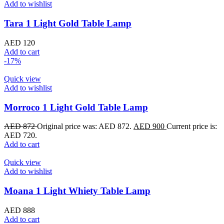
Add to wishlist
Tara 1 Light Gold Table Lamp
AED
120
Add to cart
-17%
Quick view
Add to wishlist
Morroco 1 Light Gold Table Lamp
AED
872
Original price was: AED 872.
AED
900
Current price is:
AED 720.
Add to cart
Quick view
Add to wishlist
Moana 1 Light Whiety Table Lamp
AED
888
Add to cart