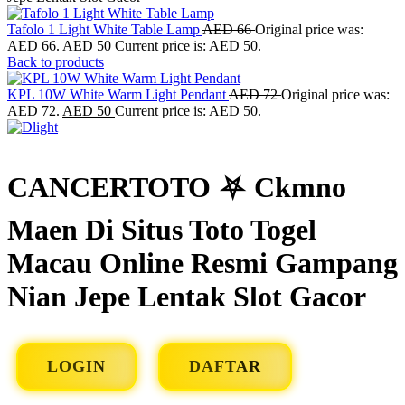
Tafolo 1 Light White Table Lamp
AED
66
Original price was:
AED 66.
AED
50
Current price is: AED 50.
Back to products
KPL 10W White Warm Light Pendant
AED
72
Original price was:
AED 72.
AED
50
Current price is: AED 50.
CANCERTOTO ⛧ Ckmno
Maen Di Situs Toto Togel
Macau Online Resmi Gampang
Nian Jepe Lentak Slot Gacor
LOGIN
DAFTAR