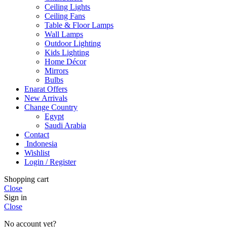
Ceiling Lights
Ceiling Fans
Table & Floor Lamps
Wall Lamps
Outdoor Lighting
Kids Lighting
Home Décor
Mirrors
Bulbs
Enarat Offers
New Arrivals
Change Country
Egypt
Saudi Arabia
Contact
Indonesia
Wishlist
Login / Register
Shopping cart
Close
Sign in
Close
No account yet?