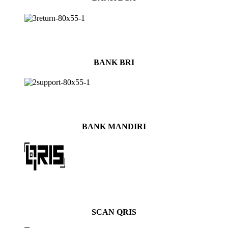
BANK BRI
BANK MANDIRI
SCAN QRIS