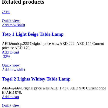
Related products
-23%
Quick view
Add to wishlist
Toto 1 Light Beige Table Lamp
AED
&nnbsp;222
Original price was: AED 222.
AED
155
Current
price is: AED 170.
Add to cart
-32%
Quick view
Add to wishlist
Togel 2 Lights Whitey Table Lamp
AED
1,437
Original price was: AED 1,437.
AED
970
Current price
is: AED 970.
Add to cart
Quick view