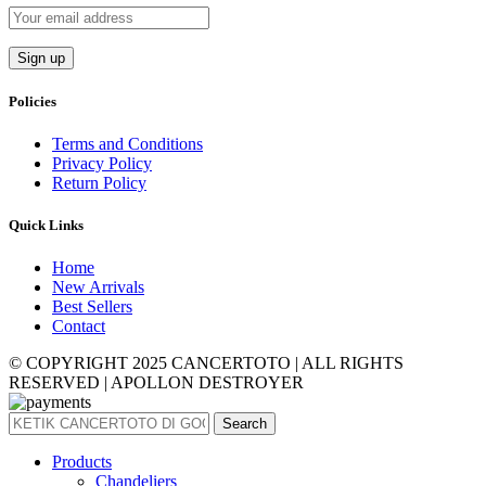
Policies
Terms and Conditions
Privacy Policy
Return Policy
Quick Links
Home
New Arrivals
Best Sellers
Contact
© COPYRIGHT 2025 CANCERTOTO | ALL RIGHTS
RESERVED | APOLLON DESTROYER
Search
Products
Chandeliers