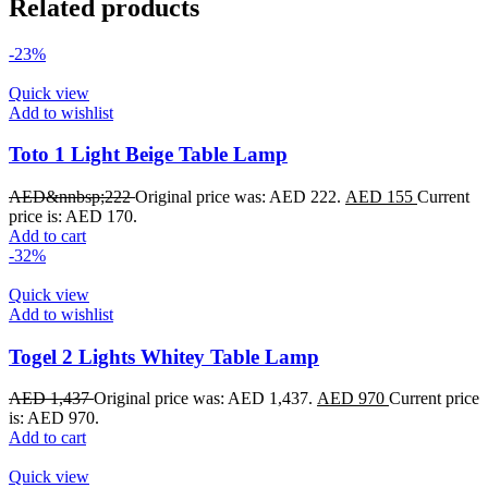
Related products
-23%
Quick view
Add to wishlist
Toto 1 Light Beige Table Lamp
AED
&nnbsp;222
Original price was: AED 222.
AED
155
Current
price is: AED 170.
Add to cart
-32%
Quick view
Add to wishlist
Togel 2 Lights Whitey Table Lamp
AED
1,437
Original price was: AED 1,437.
AED
970
Current price
is: AED 970.
Add to cart
Quick view