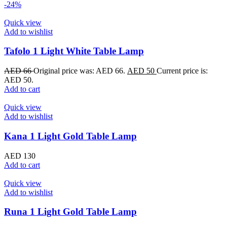
-24%
Quick view
Add to wishlist
Tafolo 1 Light White Table Lamp
AED
66
Original price was: AED 66.
AED
50
Current price is:
AED 50.
Add to cart
Quick view
Add to wishlist
Kana 1 Light Gold Table Lamp
AED
130
Add to cart
Quick view
Add to wishlist
Runa 1 Light Gold Table Lamp