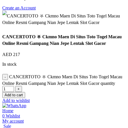
Create an Account
CANCERTOTO ⛧ Ckmno Maen Di Situs Toto Togel Macau
Online Resmi Gampang Nian Jepe Lentak Slot Gacor
AED
217
In stock
CANCERTOTO ⛧ Ckmno Maen Di Situs Toto Togel Macau
Online Resmi Gampang Nian Jepe Lentak Slot Gacor quantity
Add to cart
Add to wishlist
Home
0
Wishlist
My account
Sale