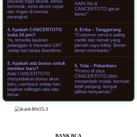
pasaran togel akurat, bonus
HARI INI di
berserak, serta akses cepat
CANCERTOTO gacor
dan ringan di semua
bener.”
perangkat.
4. Apakah CANCERTOTO
4. Erika – Tanggerang
buka 24 jam?
“Customer service paling
Ya, tersedia layanan
cantik dan ramah yang
pelanggan & transaksi 24/7
pernah saya lobby. Bener-
setiap hari tanpa downtime.
bener membantu.”
5. Apakah ada bonus untuk
5. Yola – Pekanbaru
member baru?
“Promo di situs
Ada! CANCERTOTO
CANCERTOTO bikin
menyediakan bonus akun
menambah modal, bermain
baru, cashback setiap hari,
lebih panjang. tempat
bagikan rollingan rata rata
pilihan ternyaman.”
besar.
BANK BCA