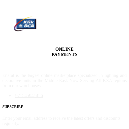
ONLINE
PAYMENTS
Enarat is the largest online marketplace specialized in lighting and
decorative units in the Middle East. Now Serving All KSA regions
from our warehouses.
971545941456
SUBSCRIBE
Enter your email address to receive the latest offers and discounts
regularly.