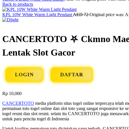
Back to products
KPL 10W White Warm Light Pendant
AED
72
Original price was: 
CANCERTOTO ⛧ Ckmno Maen Di
Lentak Slot Gacor
LOGIN
DAFTAR
Rp
10,000
CANCERTOTO
media platform situs togel online terpercaya telah
permainan toto togel online dan slot toto yang sangat responsiv
togel resmi dan slot resmi. selain itu CANCERTOTO juga menawarka
untuk para pencita togel di Indonesia
Untuk kualitas permainan toto diciptakan yang terbaik. CANCERTOTO 