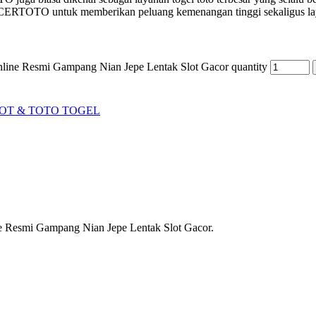
NCERTOTO untuk memberikan peluang kemenangan tinggi sekaligus lay
e Resmi Gampang Nian Jepe Lentak Slot Gacor quantity
OT & TOTO TOGEL
esmi Gampang Nian Jepe Lentak Slot Gacor.