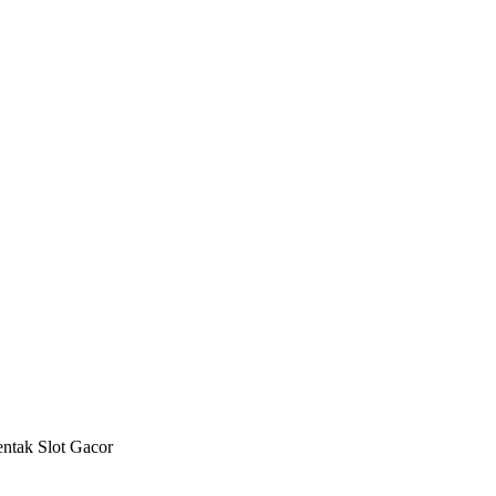
tak Slot Gacor