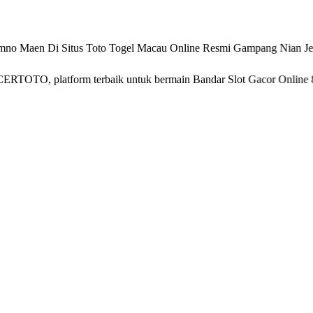
tus Toto Togel Macau Online Resmi Gampang Nian Jepe Lentak 
atform terbaik untuk bermain Bandar Slot Gacor Online 88 dan Situ