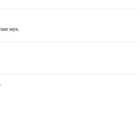
aan saya.
”