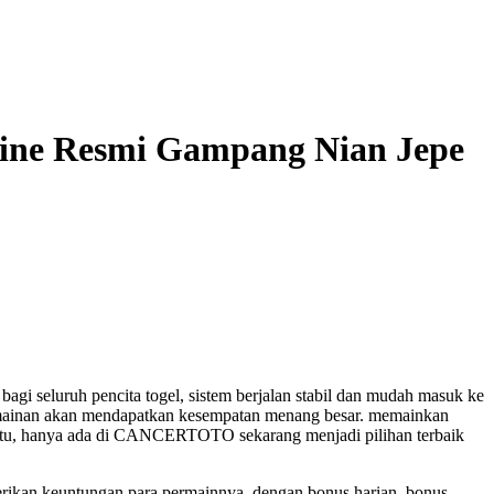
ne Resmi Gampang Nian Jepe
agi seluruh pencita togel, sistem berjalan stabil dan mudah masuk ke
ermainan akan mendapatkan kesempatan menang besar. memainkan
waktu, hanya ada di CANCERTOTO sekarang menjadi pilihan terbaik
berikan keuntungan para permainnya, dengan bonus harian, bonus