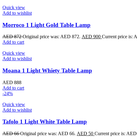
Quick view
Add to wishlist
Morroco 1 Light Gold Table Lamp
AED
872
Original price was: AED 872.
AED
900
Current price is:
Add to cart
Quick view
Add to wishlist
Moana 1 Light Whiety Table Lamp
AED
888
Add to cart
-24%
Quick view
Add to wishlist
Tafolo 1 Light White Table Lamp
AED
66
Original price was: AED 66.
AED
50
Current price is: AED