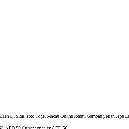
i Situs Toto Togel Macau Online Resmi Gampang Nian Jepe Len
66.
AED
50
Current price is: AED 50.