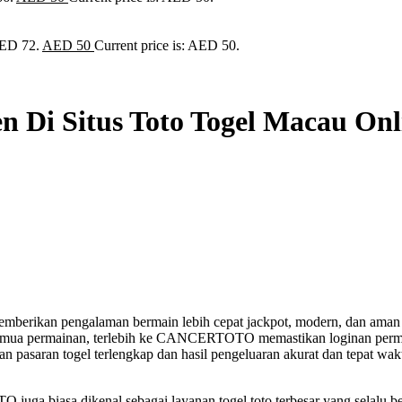
AED 72.
AED
50
Current price is: AED 50.
 Situs Toto Togel Macau Onli
 memberikan pengalaman bermain lebih cepat jackpot, modern, dan aman b
e ke semua permainan, terlebih ke CANCERTOTO memastikan loginan p
n pasaran togel terlengkap dan hasil pengeluaran akurat dan tepat 
juga biasa dikenal sebagai layanan togel toto terbesar yang selalu 