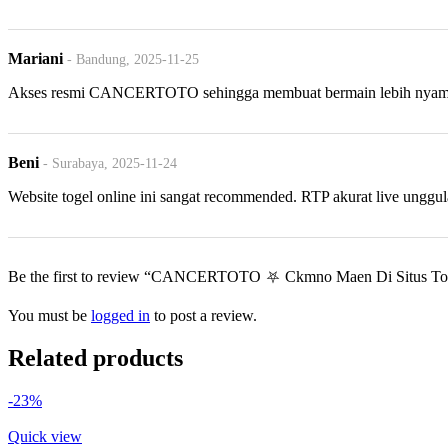
Mariani
- Bandung, 2025-11-25
Akses resmi CANCERTOTO sehingga membuat bermain lebih nyaman d
Beni
- Surabaya, 2025-11-24
Website togel online ini sangat recommended. RTP akurat live unggu
Be the first to review “CANCERTOTO ⛧ Ckmno Maen Di Situs Tot
You must be
logged in
to post a review.
Related products
-23%
Quick view