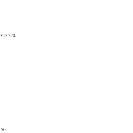
 AED 720.
 50.