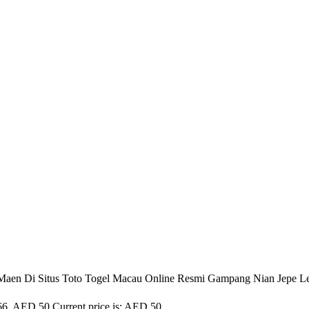
i Situs Toto Togel Macau Online Resmi Gampang Nian Jepe Len
66.
AED
50
Current price is: AED 50.