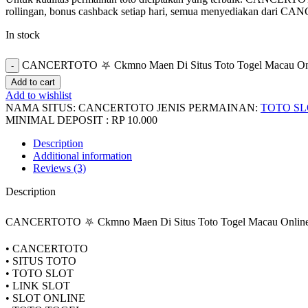
rollingan, bonus cashback setiap hari, semua menyediakan dari CA
In stock
CANCERTOTO ⛧ Ckmno Maen Di Situs Toto Togel Macau Onlin
Add to cart
Add to wishlist
NAMA SITUS:
CANCERTOTO
JENIS PERMAINAN:
TOTO SL
MINIMAL DEPOSIT : RP 10.000
Description
Additional information
Reviews (3)
Description
CANCERTOTO ⛧ Ckmno Maen Di Situs Toto Togel Macau Online R
• CANCERTOTO
• SITUS TOTO
• TOTO SLOT
• LINK SLOT
• SLOT ONLINE