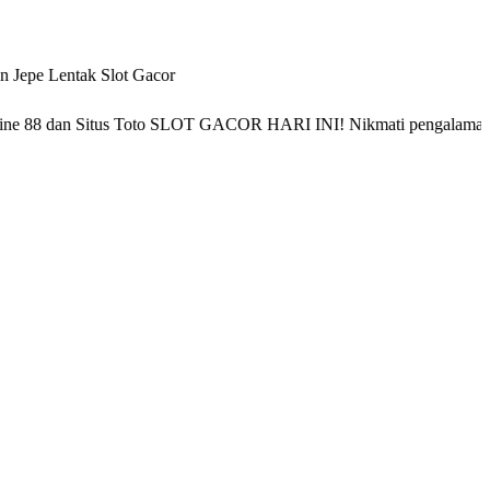
Slot Gacor
s Toto SLOT GACOR HARI INI! Nikmati pengalaman bermain yang seru 