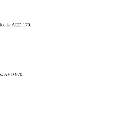
rice is: AED 170.
 is: AED 970.