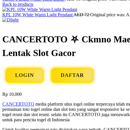
Back to products
KPL 10W White Warm Light Pendant
AED
72
Original price was: 
CANCERTOTO ⛧ Ckmno Maen Di
Lentak Slot Gacor
LOGIN
DAFTAR
Rp
10,000
CANCERTOTO
media platform situs togel online terpercaya telah
permainan toto togel online dan slot toto yang sangat responsiv
togel resmi dan slot resmi. selain itu CANCERTOTO juga menawarka
untuk para pencita togel di Indonesia
Untuk kualitas permainan toto diciptakan yang terbaik. CANCERTOTO 