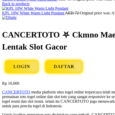
Back to products
KPL 10W White Warm Light Pendant
AED
72
Original price was: 
CANCERTOTO ⛧ Ckmno Maen Di
Lentak Slot Gacor
LOGIN
DAFTAR
Rp
10,000
CANCERTOTO
media platform situs togel online terpercaya telah
permainan toto togel online dan slot toto yang sangat responsiv
togel resmi dan slot resmi. selain itu CANCERTOTO juga menawarka
untuk para pencita togel di Indonesia
Untuk kualitas permainan toto diciptakan yang terbaik. CANCERTOTO 