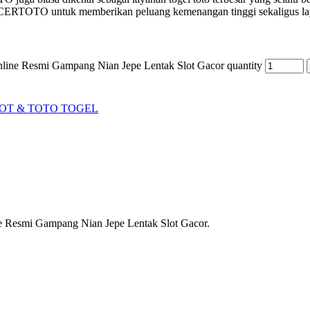
NCERTOTO untuk memberikan peluang kemenangan tinggi sekaligus lay
e Resmi Gampang Nian Jepe Lentak Slot Gacor quantity
OT & TOTO TOGEL
esmi Gampang Nian Jepe Lentak Slot Gacor.