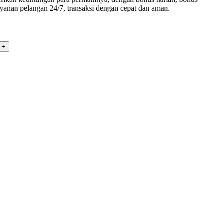
anan pelangan 24/7, transaksi dengan cepat dan aman.