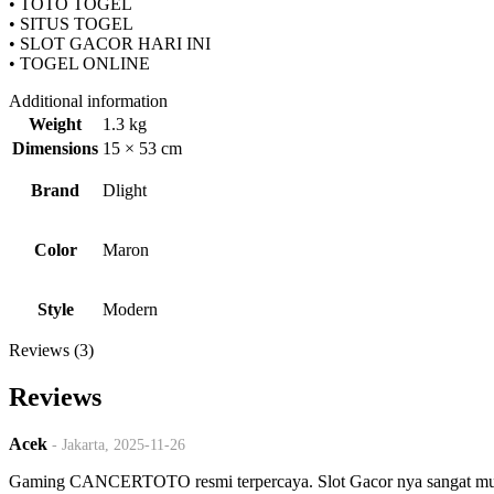
• TOTO TOGEL
• SITUS TOGEL
• SLOT GACOR HARI INI
• TOGEL ONLINE
Additional information
Weight
1.3 kg
Dimensions
15 × 53 cm
Brand
Dlight
Color
Maron
Style
Modern
Reviews (3)
Reviews
Acek
- Jakarta, 2025-11-26
Gaming CANCERTOTO resmi terpercaya. Slot Gacor nya sangat mudah