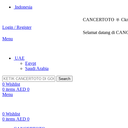
Indonesia
CANCERTOTO ⛧ Ckmno Maen Di Sit
Login / Register
Selamat datang di CANCERTOTO, pl
Menu
UAE
Egypt
Saudi Arabia
Search
0
Wishlist
0
items
AED
0
Menu
0
Wishlist
0
items
AED
0