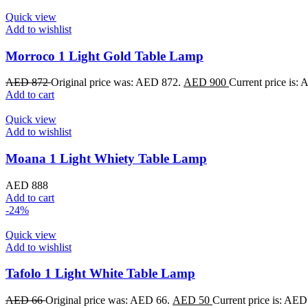
Quick view
Add to wishlist
Morroco 1 Light Gold Table Lamp
AED
872
Original price was: AED 872.
AED
900
Current price is:
Add to cart
Quick view
Add to wishlist
Moana 1 Light Whiety Table Lamp
AED
888
Add to cart
-24%
Quick view
Add to wishlist
Tafolo 1 Light White Table Lamp
AED
66
Original price was: AED 66.
AED
50
Current price is: AED