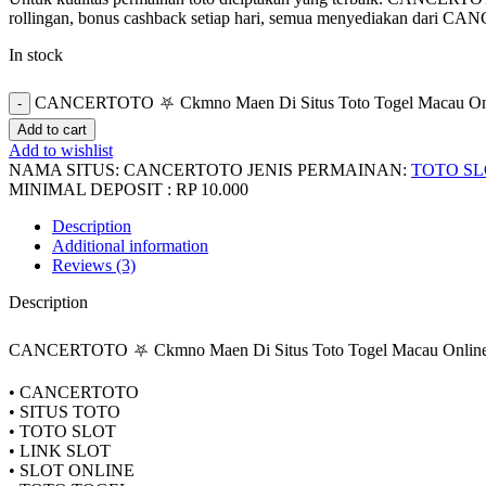
rollingan, bonus cashback setiap hari, semua menyediakan dari CA
In stock
CANCERTOTO ⛧ Ckmno Maen Di Situs Toto Togel Macau Onlin
Add to cart
Add to wishlist
NAMA SITUS:
CANCERTOTO
JENIS PERMAINAN:
TOTO SL
MINIMAL DEPOSIT : RP 10.000
Description
Additional information
Reviews (3)
Description
CANCERTOTO ⛧ Ckmno Maen Di Situs Toto Togel Macau Online R
• CANCERTOTO
• SITUS TOTO
• TOTO SLOT
• LINK SLOT
• SLOT ONLINE