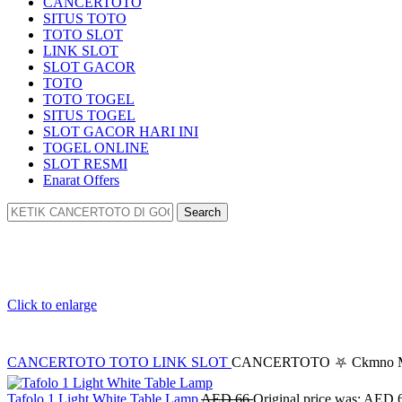
CANCERTOTO
SITUS TOTO
TOTO SLOT
LINK SLOT
SLOT GACOR
TOTO
TOTO TOGEL
SITUS TOGEL
SLOT GACOR HARI INI
TOGEL ONLINE
SLOT RESMI
Enarat Offers
Search
Click to enlarge
CANCERTOTO
TOTO
LINK SLOT
CANCERTOTO ⛧ Ckmno Maen D
Tafolo 1 Light White Table Lamp
AED
66
Original price was: AED 