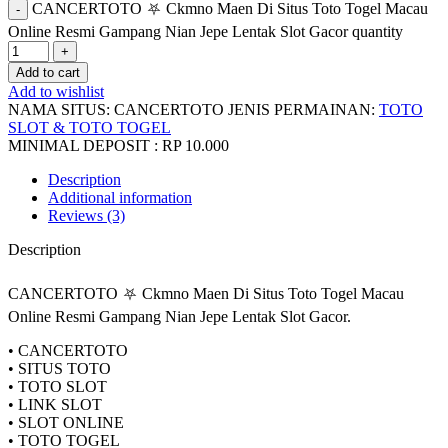
CANCERTOTO ⛧ Ckmno Maen Di Situs Toto Togel Macau
Online Resmi Gampang Nian Jepe Lentak Slot Gacor quantity
Add to cart
Add to wishlist
NAMA SITUS:
CANCERTOTO
JENIS PERMAINAN:
TOTO
SLOT & TOTO TOGEL
MINIMAL DEPOSIT : RP 10.000
Description
Additional information
Reviews (3)
Description
CANCERTOTO ⛧ Ckmno Maen Di Situs Toto Togel Macau
Online Resmi Gampang Nian Jepe Lentak Slot Gacor.
• CANCERTOTO
• SITUS TOTO
• TOTO SLOT
• LINK SLOT
• SLOT ONLINE
• TOTO TOGEL