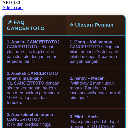
AED
130
Add to cart
📌 FAQ
⭐ Ulasan Pemain
CANCERTOTO
1. Apa itu CANCERTOTO?
1. Cong – Kalimantan
CANCERTOTO sebagai
CANCERTOTO setiap hari
platform situs togel online
bikin menang! Sistem anti
dan slot toto dengan promo
lelet dan cepat & pasaran
terbesar hari ini.
banyak banget.”
2. Apakah CANCERTOTO
aman dimainkan?
2. henny – Medan
Ya, CANCERTOTO dengan
“Withdraw 2 menit udah
sistem keamanan modern
masuk! Baru beting
dan memastikan permainan
langsung withdraw. cun kali
100% transparan dan
situsnya.”
terbuka.
3. Apa kelebihan utama
3. Fikri – Aceh
CANCERTOTO?
“Baru gabung sudah dapat
RTP dan prediksi tinggi,
maxwin! SLOT GACOR