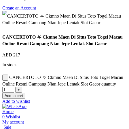
Create an Account
CANCERTOTO ⛧ Ckmno Maen Di Situs Toto Togel Macau
Online Resmi Gampang Nian Jepe Lentak Slot Gacor
AED
217
In stock
CANCERTOTO ⛧ Ckmno Maen Di Situs Toto Togel Macau
Online Resmi Gampang Nian Jepe Lentak Slot Gacor quantity
Add to cart
Add to wishlist
Home
0
Wishlist
My account
Sale