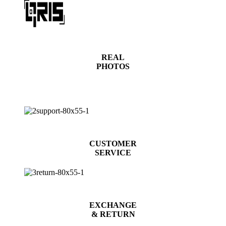
REAL
PHOTOS
CUSTOMER
SERVICE
EXCHANGE
& RETURN