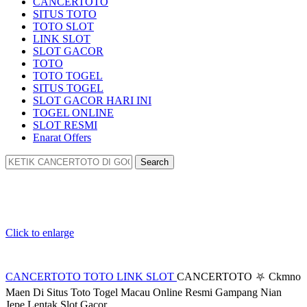
CANCERTOTO
SITUS TOTO
TOTO SLOT
LINK SLOT
SLOT GACOR
TOTO
TOTO TOGEL
SITUS TOGEL
SLOT GACOR HARI INI
TOGEL ONLINE
SLOT RESMI
Enarat Offers
Search
Click to enlarge
CANCERTOTO
TOTO
LINK SLOT
CANCERTOTO ⛧ Ckmno
Maen Di Situs Toto Togel Macau Online Resmi Gampang Nian
Jepe Lentak Slot Gacor