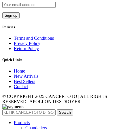
Policies
Terms and Conditions
Privacy Policy
Return Policy
Quick Links
Home
New Arrivals
Best Sellers
Contact
© COPYRIGHT 2025 CANCERTOTO | ALL RIGHTS
RESERVED | APOLLON DESTROYER
Search
Products
Chandeliers