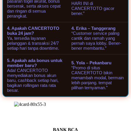
pasaran togel akurat, bonus
HARI INI di
berserak, serta akses cepat
CANCERTOTO gacor
dan ringan di semua
bener.”
perangkat.
4. Apakah CANCERTOTO
4. Erika – Tanggerang
buka 24 jam?
“Customer service paling
Ya, tersedia layanan
cantik dan ramah yang
pelanggan & transaksi 24/7
pernah saya lobby. Bener-
setiap hari tanpa downtime.
bener membantu.”
5. Apakah ada bonus untuk
5. Yola – Pekanbaru
member baru?
“Promo di situs
Ada! CANCERTOTO
CANCERTOTO bikin
menyediakan bonus akun
menambah modal, bermain
baru, cashback setiap hari,
lebih panjang. tempat
bagikan rollingan rata rata
pilihan ternyaman.”
besar.
BANK BCA