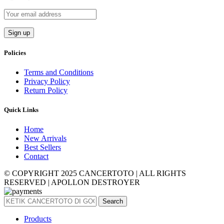
Policies
Terms and Conditions
Privacy Policy
Return Policy
Quick Links
Home
New Arrivals
Best Sellers
Contact
© COPYRIGHT 2025 CANCERTOTO | ALL RIGHTS
RESERVED | APOLLON DESTROYER
Search
Products