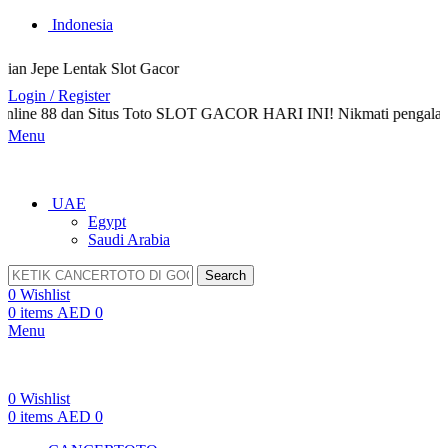
Indonesia
 Lentak Slot Gacor
Login / Register
 dan Situs Toto SLOT GACOR HARI INI! Nikmati pengalaman bermain y
Menu
UAE
Egypt
Saudi Arabia
Search
0
Wishlist
0
items
AED
0
Menu
0
Wishlist
0
items
AED
0