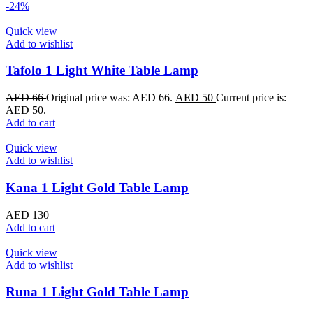
-24%
Quick view
Add to wishlist
Tafolo 1 Light White Table Lamp
AED
66
Original price was: AED 66.
AED
50
Current price is:
AED 50.
Add to cart
Quick view
Add to wishlist
Kana 1 Light Gold Table Lamp
AED
130
Add to cart
Quick view
Add to wishlist
Runa 1 Light Gold Table Lamp