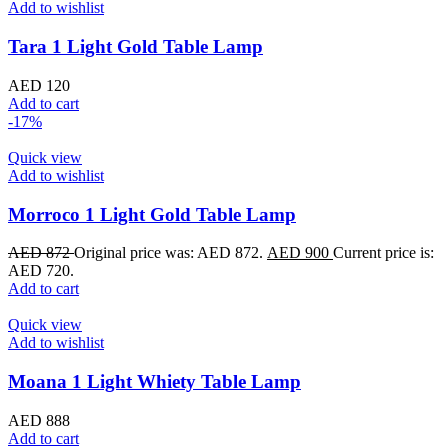
Add to wishlist
Tara 1 Light Gold Table Lamp
AED
120
Add to cart
-17%
Quick view
Add to wishlist
Morroco 1 Light Gold Table Lamp
AED
872
Original price was: AED 872.
AED
900
Current price is:
AED 720.
Add to cart
Quick view
Add to wishlist
Moana 1 Light Whiety Table Lamp
AED
888
Add to cart