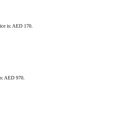
rice is: AED 170.
 is: AED 970.