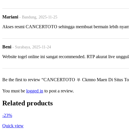
Mariani
- Bandung, 2025-11-25
Akses resmi CANCERTOTO sehingga membuat bermain lebih nyaman d
Beni
- Surabaya, 2025-11-24
Website togel online ini sangat recommended. RTP akurat live unggu
Be the first to review “CANCERTOTO ⛧ Ckmno Maen Di Situs Tot
You must be
logged in
to post a review.
Related products
-23%
Quick view