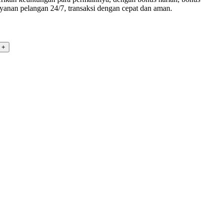
anan pelangan 24/7, transaksi dengan cepat dan aman.