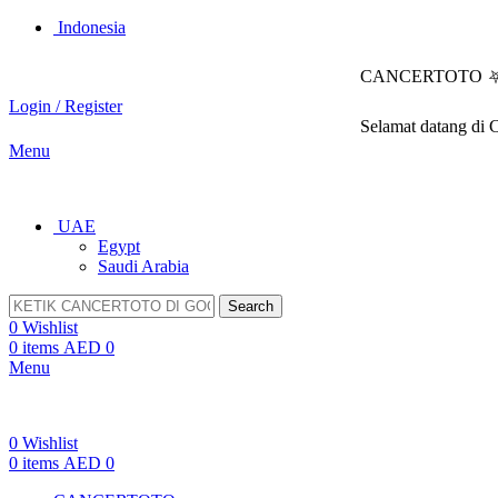
Indonesia
CANCERTOTO ⛧ Ckmno Maen D
Login / Register
Selamat datang di CANCERTOTO
Menu
UAE
Egypt
Saudi Arabia
Search
0
Wishlist
0
items
AED
0
Menu
0
Wishlist
0
items
AED
0