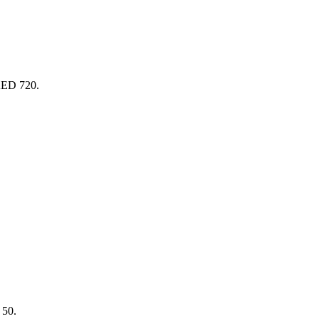
 AED 720.
 50.