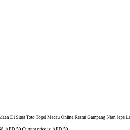
i Situs Toto Togel Macau Online Resmi Gampang Nian Jepe Len
66.
AED
50
Current price is: AED 50.