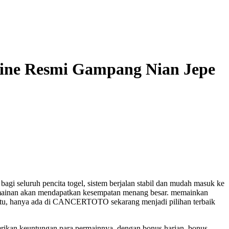
ne Resmi Gampang Nian Jepe
agi seluruh pencita togel, sistem berjalan stabil dan mudah masuk ke
ermainan akan mendapatkan kesempatan menang besar. memainkan
waktu, hanya ada di CANCERTOTO sekarang menjadi pilihan terbaik
berikan keuntungan para permainnya, dengan bonus harian, bonus