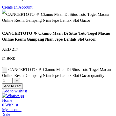
Create an Account
CANCERTOTO ⛧ Ckmno Maen Di Situs Toto Togel Macau
Online Resmi Gampang Nian Jepe Lentak Slot Gacor
AED
217
In stock
CANCERTOTO ⛧ Ckmno Maen Di Situs Toto Togel Macau
Online Resmi Gampang Nian Jepe Lentak Slot Gacor quantity
Add to cart
Add to wishlist
Home
0
Wishlist
My account
Sale