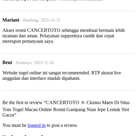
Mariani
- Bandung, 2025-11-25
Akses resmi CANCERTOTO sehingga membuat bermain lebih
nyaman dan aman. Pelayanan supportnya cantik dan cepat
merespon pertanyaan saya.
Beni
- Surabaya, 2025-11-24
Website togel online ini sangat recommended. RTP akurat live
unggulan dan interface mudah dipahami.
Be the first to review “CANCERTOTO ⛧ Ckmno Maen Di Situs
Toto Togel Macau Online Resmi Gampang Nian Jepe Lentak Slot
Gacor”
You must be
logged in
to post a review.