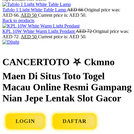
Tafolo 1 Light White Table Lamp
AED
66
Original price was:
AED 66.
AED
50
Current price is: AED 50.
Back to products
KPL 10W White Warm Light Pendant
AED
72
Original price was:
AED 72.
AED
50
Current price is: AED 50.
CANCERTOTO ⛧ Ckmno
Maen Di Situs Toto Togel
Macau Online Resmi Gampang
Nian Jepe Lentak Slot Gacor
LOGIN
DAFTAR