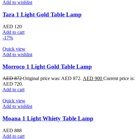
Add to wishlist
Tara 1 Light Gold Table Lamp
AED
120
Add to cart
-17%
Quick view
Add to wishlist
Morroco 1 Light Gold Table Lamp
AED
872
Original price was: AED 872.
AED
900
Current price is:
AED 720.
Add to cart
Quick view
Add to wishlist
Moana 1 Light Whiety Table Lamp
AED
888
Add to cart