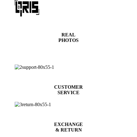
REAL
PHOTOS
CUSTOMER
SERVICE
EXCHANGE
& RETURN