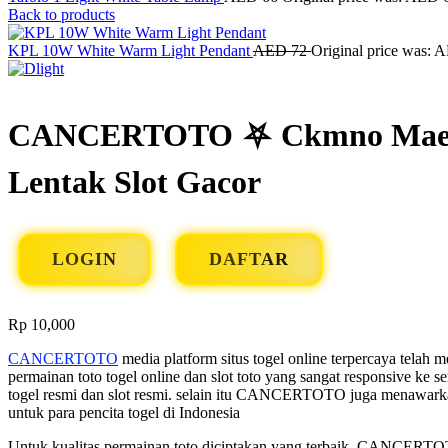
Back to products
KPL 10W White Warm Light Pendant
AED
72
Original price was: 
CANCERTOTO ⛧ Ckmno Maen Di
Lentak Slot Gacor
LOGIN
DAFTAR
Rp
10,000
CANCERTOTO
media platform situs togel online terpercaya telah
permainan toto togel online dan slot toto yang sangat responsiv
togel resmi dan slot resmi. selain itu CANCERTOTO juga menawarka
untuk para pencita togel di Indonesia
Untuk kualitas permainan toto diciptakan yang terbaik. CANCERTOTO 