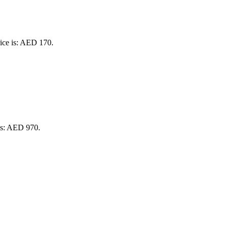
rice is: AED 170.
 is: AED 970.