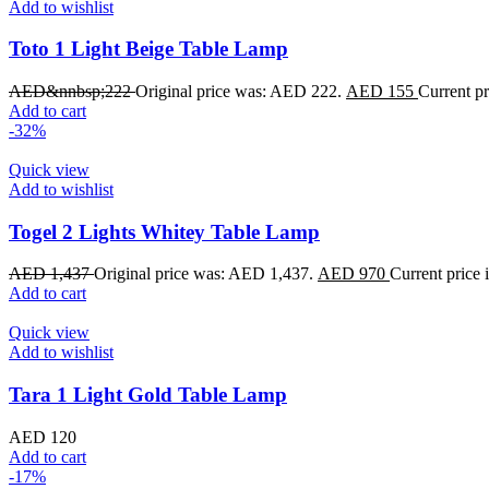
Add to wishlist
Toto 1 Light Beige Table Lamp
AED
&nnbsp;222
Original price was: AED 222.
AED
155
Current p
Add to cart
-32%
Quick view
Add to wishlist
Togel 2 Lights Whitey Table Lamp
AED
1,437
Original price was: AED 1,437.
AED
970
Current price
Add to cart
Quick view
Add to wishlist
Tara 1 Light Gold Table Lamp
AED
120
Add to cart
-17%