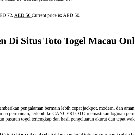
AED 72.
AED
50
Current price is: AED 50.
 Situs Toto Togel Macau Onli
 memberikan pengalaman bermain lebih cepat jackpot, modern, dan aman b
e ke semua permainan, terlebih ke CANCERTOTO memastikan loginan p
n pasaran togel terlengkap dan hasil pengeluaran akurat dan tepat 
juga biasa dikenal sebagai layanan togel toto terbesar yang selalu 