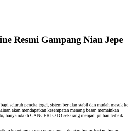
ne Resmi Gampang Nian Jepe
agi seluruh pencita togel, sistem berjalan stabil dan mudah masuk ke
ermainan akan mendapatkan kesempatan menang besar. memainkan
waktu, hanya ada di CANCERTOTO sekarang menjadi pilihan terbaik
berikan keuntungan para permainnya, dengan bonus harian, bonus