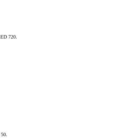
 AED 720.
 50.