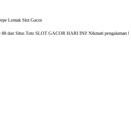
Slot Gacor
s Toto SLOT GACOR HARI INI! Nikmati pengalaman bermain yang seru 