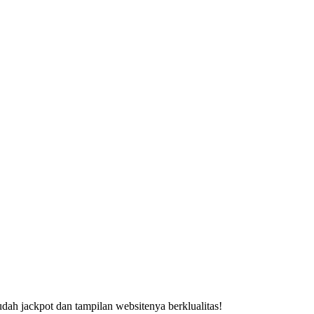
 jackpot dan tampilan websitenya berklualitas!