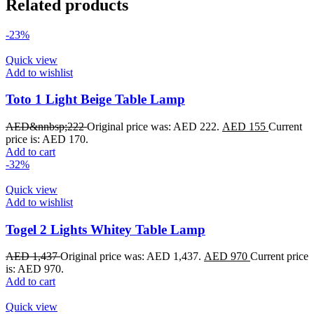
Related products
-23%
Quick view
Add to wishlist
Toto 1 Light Beige Table Lamp
AED
&nnbsp;222
Original price was: AED 222.
AED
155
Current
price is: AED 170.
Add to cart
-32%
Quick view
Add to wishlist
Togel 2 Lights Whitey Table Lamp
AED
1,437
Original price was: AED 1,437.
AED
970
Current price
is: AED 970.
Add to cart
Quick view