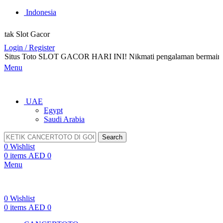
Indonesia
ot Gacor
Login / Register
Toto SLOT GACOR HARI INI! Nikmati pengalaman bermain yang seru de
Menu
UAE
Egypt
Saudi Arabia
Search
0
Wishlist
0
items
AED
0
Menu
0
Wishlist
0
items
AED
0