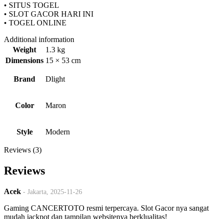
• SITUS TOGEL
• SLOT GACOR HARI INI
• TOGEL ONLINE
Additional information
Weight
1.3 kg
Dimensions
15 × 53 cm
Brand
Dlight
Color
Maron
Style
Modern
Reviews (3)
Reviews
Acek
- Jakarta, 2025-11-26
Gaming CANCERTOTO resmi terpercaya. Slot Gacor nya sangat
mudah jackpot dan tampilan websitenya berklualitas!