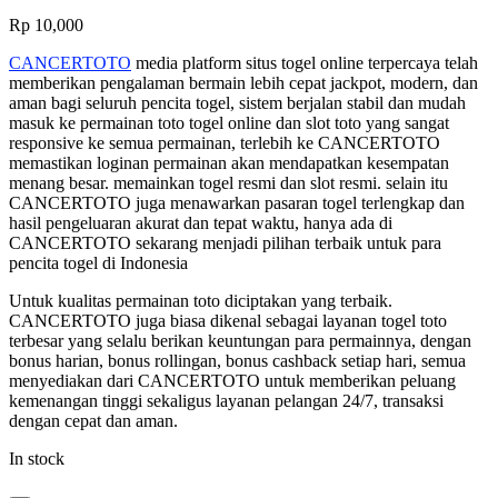
Rp
10,000
CANCERTOTO
media platform situs togel online terpercaya telah
memberikan pengalaman bermain lebih cepat jackpot, modern, dan
aman bagi seluruh pencita togel, sistem berjalan stabil dan mudah
masuk ke permainan toto togel online dan slot toto yang sangat
responsive ke semua permainan, terlebih ke CANCERTOTO
memastikan loginan permainan akan mendapatkan kesempatan
menang besar. memainkan togel resmi dan slot resmi. selain itu
CANCERTOTO juga menawarkan pasaran togel terlengkap dan
hasil pengeluaran akurat dan tepat waktu, hanya ada di
CANCERTOTO sekarang menjadi pilihan terbaik untuk para
pencita togel di Indonesia
Untuk kualitas permainan toto diciptakan yang terbaik.
CANCERTOTO juga biasa dikenal sebagai layanan togel toto
terbesar yang selalu berikan keuntungan para permainnya, dengan
bonus harian, bonus rollingan, bonus cashback setiap hari, semua
menyediakan dari CANCERTOTO untuk memberikan peluang
kemenangan tinggi sekaligus layanan pelangan 24/7, transaksi
dengan cepat dan aman.
In stock