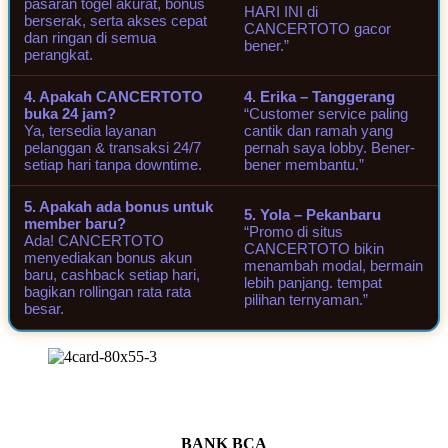
pasaran togel akurat, bonus
HARI INI di
berserak, serta akses cepat
CANCERTOTO gacor
dan ringan di semua
bener.”
perangkat.
4. Apakah CANCERTOTO
4. Erika – Tanggerang
buka 24 jam?
“Customer service paling
Ya, tersedia layanan
cantik dan ramah yang
pelanggan & transaksi 24/7
pernah saya lobby. Bener-
setiap hari tanpa downtime.
bener membantu.”
5. Apakah ada bonus untuk
5. Yola – Pekanbaru
member baru?
“Promo di situs
Ada! CANCERTOTO
CANCERTOTO bikin
menyediakan bonus akun
menambah modal, bermain
baru, cashback setiap hari,
lebih panjang. tempat
bagikan rollingan rata rata
pilihan ternyaman.”
besar.
BANK BCA