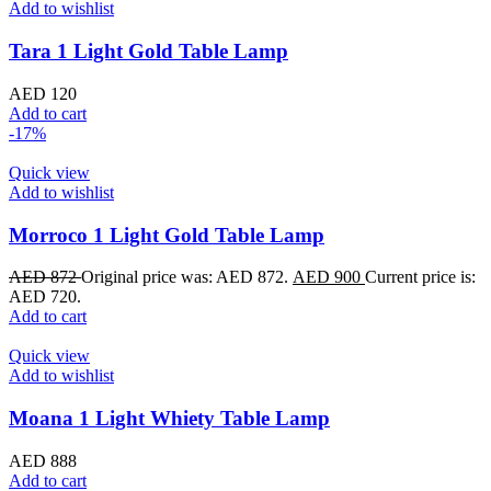
Add to wishlist
Tara 1 Light Gold Table Lamp
AED
120
Add to cart
-17%
Quick view
Add to wishlist
Morroco 1 Light Gold Table Lamp
AED
872
Original price was: AED 872.
AED
900
Current price is:
AED 720.
Add to cart
Quick view
Add to wishlist
Moana 1 Light Whiety Table Lamp
AED
888
Add to cart