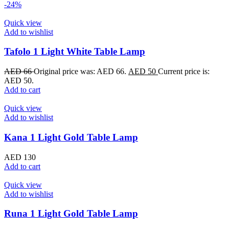
-24%
Quick view
Add to wishlist
Tafolo 1 Light White Table Lamp
AED
66
Original price was: AED 66.
AED
50
Current price is:
AED 50.
Add to cart
Quick view
Add to wishlist
Kana 1 Light Gold Table Lamp
AED
130
Add to cart
Quick view
Add to wishlist
Runa 1 Light Gold Table Lamp