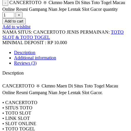
CANCERTOTO ⛧ Ckmno Maen Di Situs Toto Togel Macau
Online Resmi Gampang Nian Jepe Lentak Slot Gacor quantity
Add to cart
Add to wishlist
NAMA SITUS:
CANCERTOTO
JENIS PERMAINAN:
TOTO
SLOT & TOTO TOGEL
MINIMAL DEPOSIT : RP 10.000
Description
Additional information
Reviews (3)
Description
CANCERTOTO ⛧ Ckmno Maen Di Situs Toto Togel Macau
Online Resmi Gampang Nian Jepe Lentak Slot Gacor.
• CANCERTOTO
• SITUS TOTO
• TOTO SLOT
• LINK SLOT
• SLOT ONLINE
• TOTO TOGEL