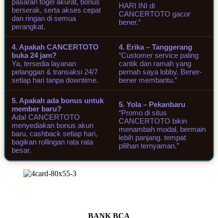
pasaran togel akurat, bonus
HARI INI di
berserak, serta akses cepat
CANCERTOTO gacor
dan ringan di semua
bener.”
perangkat.
4. Apakah CANCERTOTO
4. Erika – Tanggerang
buka 24 jam?
“Customer service paling
Ya, tersedia layanan
cantik dan ramah yang
pelanggan & transaksi 24/7
pernah saya lobby. Bener-
setiap hari tanpa downtime.
bener membantu.”
5. Apakah ada bonus untuk
5. Yola – Pekanbaru
member baru?
“Promo di situs
Ada! CANCERTOTO
CANCERTOTO bikin
menyediakan bonus akun
menambah modal, bermain
baru, cashback setiap hari,
lebih panjang. tempat
bagikan rollingan rata rata
pilihan ternyaman.”
besar.
BANK BCA