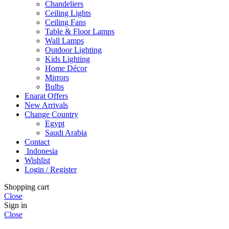
Chandeliers
Ceiling Lights
Ceiling Fans
Table & Floor Lamps
Wall Lamps
Outdoor Lighting
Kids Lighting
Home Décor
Mirrors
Bulbs
Enarat Offers
New Arrivals
Change Country
Egypt
Saudi Arabia
Contact
Indonesia
Wishlist
Login / Register
Shopping cart
Close
Sign in
Close