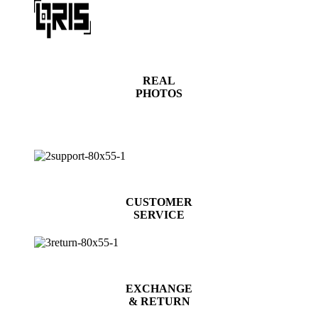
REAL
PHOTOS
CUSTOMER
SERVICE
EXCHANGE
& RETURN