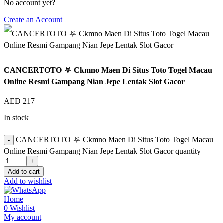
No account yet?
Create an Account
CANCERTOTO ⛧ Ckmno Maen Di Situs Toto Togel Macau
Online Resmi Gampang Nian Jepe Lentak Slot Gacor
AED
217
In stock
CANCERTOTO ⛧ Ckmno Maen Di Situs Toto Togel Macau
Online Resmi Gampang Nian Jepe Lentak Slot Gacor quantity
Add to cart
Add to wishlist
Home
0
Wishlist
My account