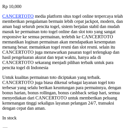
Rp
10,000
CANCERTOTO
media platform situs togel online terpercaya telah
memberikan pengalaman bermain lebih cepat jackpot, modern, dan
aman bagi seluruh pencita togel, sistem berjalan stabil dan mudah
masuk ke permainan toto togel online dan slot toto yang sangat
responsive ke semua permainan, terlebih ke CANCERTOTO
memastikan loginan permainan akan mendapatkan kesempatan
menang besar. memainkan togel resmi dan slot resmi. selain itu
CANCERTOTO juga menawarkan pasaran togel terlengkap dan
hasil pengeluaran akurat dan tepat waktu, hanya ada di
CANCERTOTO sekarang menjadi pilihan terbaik untuk para
pencita togel di Indonesia
Untuk kualitas permainan toto diciptakan yang terbaik.
CANCERTOTO juga biasa dikenal sebagai layanan togel toto
terbesar yang selalu berikan keuntungan para permainnya, dengan
bonus harian, bonus rollingan, bonus cashback setiap hari, semua
menyediakan dari CANCERTOTO untuk memberikan peluang
kemenangan tinggi sekaligus layanan pelangan 24/7, transaksi
dengan cepat dan aman.
In stock