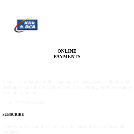
ONLINE
PAYMENTS
Enarat is the largest online marketplace specialized in lighting and
decorative units in the Middle East. Now Serving All KSA regions
from our warehouses.
971545941456
SUBSCRIBE
Enter your email address to receive the latest offers and discounts
regularly.