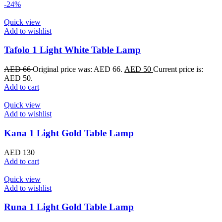
-24%
Quick view
Add to wishlist
Tafolo 1 Light White Table Lamp
AED
66
Original price was: AED 66.
AED
50
Current price is:
AED 50.
Add to cart
Quick view
Add to wishlist
Kana 1 Light Gold Table Lamp
AED
130
Add to cart
Quick view
Add to wishlist
Runa 1 Light Gold Table Lamp