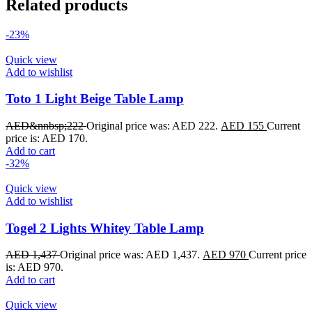
Related products
-23%
Quick view
Add to wishlist
Toto 1 Light Beige Table Lamp
AED
&nnbsp;222
Original price was: AED 222.
AED
155
Current
price is: AED 170.
Add to cart
-32%
Quick view
Add to wishlist
Togel 2 Lights Whitey Table Lamp
AED
1,437
Original price was: AED 1,437.
AED
970
Current price
is: AED 970.
Add to cart
Quick view