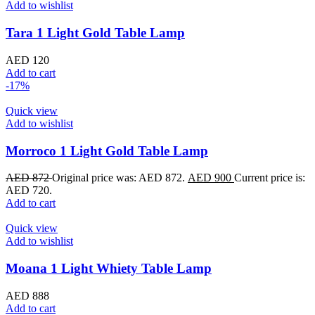
Add to wishlist
Tara 1 Light Gold Table Lamp
AED
120
Add to cart
-17%
Quick view
Add to wishlist
Morroco 1 Light Gold Table Lamp
AED
872
Original price was: AED 872.
AED
900
Current price is:
AED 720.
Add to cart
Quick view
Add to wishlist
Moana 1 Light Whiety Table Lamp
AED
888
Add to cart