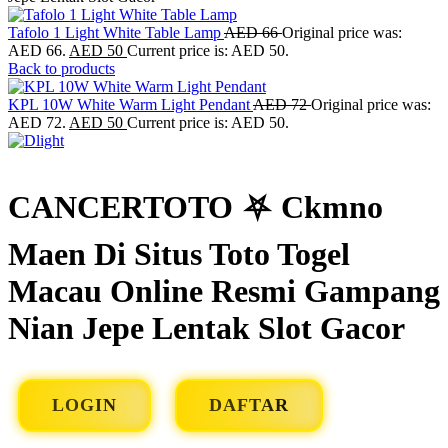
Tafolo 1 Light White Table Lamp
AED
66
Original price was:
AED 66.
AED
50
Current price is: AED 50.
Back to products
KPL 10W White Warm Light Pendant
AED
72
Original price was:
AED 72.
AED
50
Current price is: AED 50.
CANCERTOTO ⛧ Ckmno
Maen Di Situs Toto Togel
Macau Online Resmi Gampang
Nian Jepe Lentak Slot Gacor
LOGIN
DAFTAR