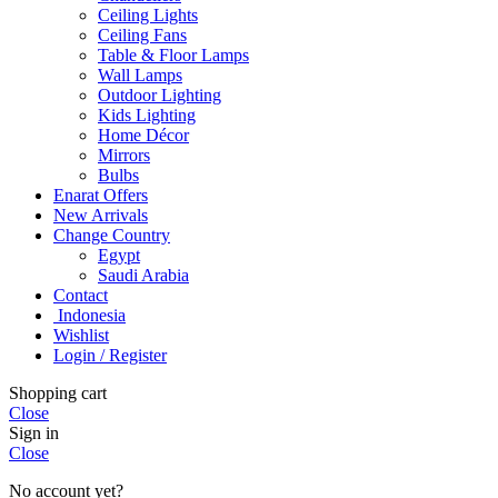
Ceiling Lights
Ceiling Fans
Table & Floor Lamps
Wall Lamps
Outdoor Lighting
Kids Lighting
Home Décor
Mirrors
Bulbs
Enarat Offers
New Arrivals
Change Country
Egypt
Saudi Arabia
Contact
Indonesia
Wishlist
Login / Register
Shopping cart
Close
Sign in
Close
No account yet?