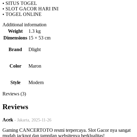
• SITUS TOGEL
• SLOT GACOR HARI INI
• TOGEL ONLINE
Additional information
Weight
1.3 kg
Dimensions
15 × 53 cm
Brand
Dlight
Color
Maron
Style
Modern
Reviews (3)
Reviews
Acek
- Jakarta, 2025-11-26
Gaming CANCERTOTO resmi terpercaya. Slot Gacor nya sangat
mudah jackpot dan tampilan websitenya berklualitas!