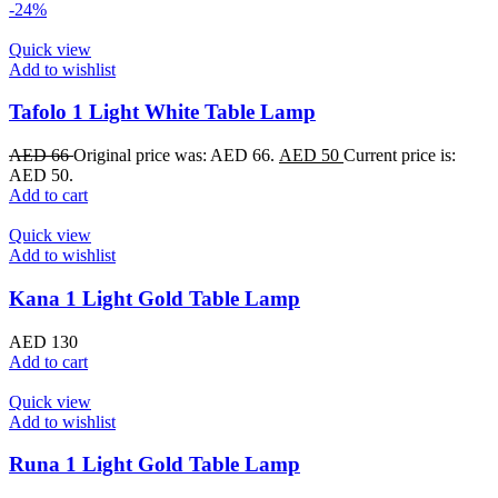
-24%
Quick view
Add to wishlist
Tafolo 1 Light White Table Lamp
AED
66
Original price was: AED 66.
AED
50
Current price is:
AED 50.
Add to cart
Quick view
Add to wishlist
Kana 1 Light Gold Table Lamp
AED
130
Add to cart
Quick view
Add to wishlist
Runa 1 Light Gold Table Lamp