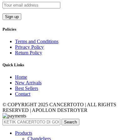
Policies
Terms and Conditions
Privacy Policy
Return Policy
Quick Links
Home
New Arrivals
Best Sellers
Contact
© COPYRIGHT 2025 CANCERTOTO | ALL RIGHTS
RESERVED | APOLLON DESTROYER
Search
Products
Chandeliers