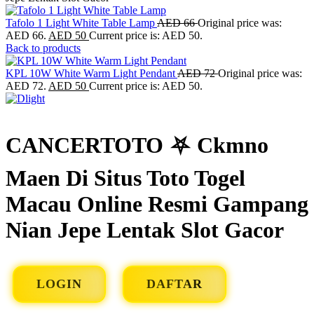
Tafolo 1 Light White Table Lamp
AED
66
Original price was:
AED 66.
AED
50
Current price is: AED 50.
Back to products
KPL 10W White Warm Light Pendant
AED
72
Original price was:
AED 72.
AED
50
Current price is: AED 50.
CANCERTOTO ⛧ Ckmno
Maen Di Situs Toto Togel
Macau Online Resmi Gampang
Nian Jepe Lentak Slot Gacor
LOGIN
DAFTAR