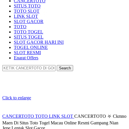
CANCERTOTO
SITUS TOTO
TOTO SLOT
LINK SLOT
SLOT GACOR
TOTO
TOTO TOGEL
SITUS TOGEL
SLOT GACOR HARI INI
TOGEL ONLINE
SLOT RESMI
Enarat Offers
Search
Click to enlarge
CANCERTOTO
TOTO
LINK SLOT
CANCERTOTO ⛧ Ckmno
Maen Di Situs Toto Togel Macau Online Resmi Gampang Nian
Jepe Lentak Slot Gacor