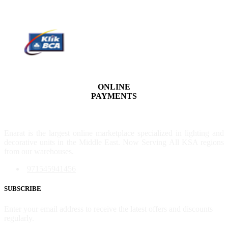
ONLINE
PAYMENTS
Enarat is the largest online marketplace specialized in lighting and
decorative units in the Middle East. Now Serving All KSA regions
from our warehouses.
971545941456
SUBSCRIBE
Enter your email address to receive the latest offers and discounts
regularly.