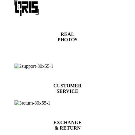
REAL
PHOTOS
CUSTOMER
SERVICE
EXCHANGE
& RETURN