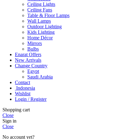
Ceiling Lights
Ceiling Fans
Table & Floor Lamps
Wall Lamps
Outdoor Lighting
Kids Lighting
Home Décor
Mirrors
Bulbs
Enarat Offers
New Arrivals
Change Country
Egypt
Saudi Arabia
Contact
Indonesia
Wishlist
Login / Register
Shopping cart
Close
Sign in
Close
No account yet?