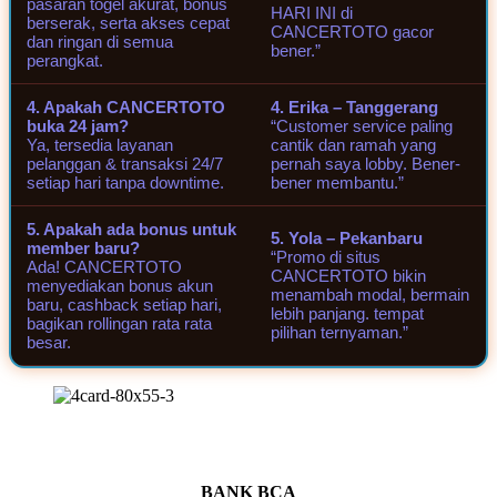
pasaran togel akurat, bonus
HARI INI di
berserak, serta akses cepat
CANCERTOTO gacor
dan ringan di semua
bener.”
perangkat.
4. Apakah CANCERTOTO
4. Erika – Tanggerang
buka 24 jam?
“Customer service paling
Ya, tersedia layanan
cantik dan ramah yang
pelanggan & transaksi 24/7
pernah saya lobby. Bener-
setiap hari tanpa downtime.
bener membantu.”
5. Apakah ada bonus untuk
5. Yola – Pekanbaru
member baru?
“Promo di situs
Ada! CANCERTOTO
CANCERTOTO bikin
menyediakan bonus akun
menambah modal, bermain
baru, cashback setiap hari,
lebih panjang. tempat
bagikan rollingan rata rata
pilihan ternyaman.”
besar.
BANK BCA