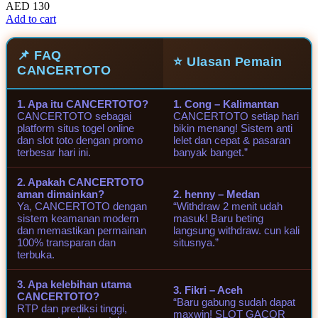
AED
130
Add to cart
📌 FAQ
⭐ Ulasan Pemain
CANCERTOTO
1. Apa itu CANCERTOTO?
1. Cong – Kalimantan
CANCERTOTO sebagai
CANCERTOTO setiap hari
platform situs togel online
bikin menang! Sistem anti
dan slot toto dengan promo
lelet dan cepat & pasaran
terbesar hari ini.
banyak banget.”
2. Apakah CANCERTOTO
aman dimainkan?
2. henny – Medan
Ya, CANCERTOTO dengan
“Withdraw 2 menit udah
sistem keamanan modern
masuk! Baru beting
dan memastikan permainan
langsung withdraw. cun kali
100% transparan dan
situsnya.”
terbuka.
3. Apa kelebihan utama
3. Fikri – Aceh
CANCERTOTO?
“Baru gabung sudah dapat
RTP dan prediksi tinggi,
maxwin! SLOT GACOR