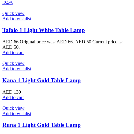
-24%
Quick view
Add to wishlist
Tafolo 1 Light White Table Lamp
AED
66
Original price was: AED 66.
AED
50
Current price is:
AED 50.
Add to cart
Quick view
Add to wishlist
Kana 1 Light Gold Table Lamp
AED
130
Add to cart
Quick view
Add to wishlist
Runa 1 Light Gold Table Lamp