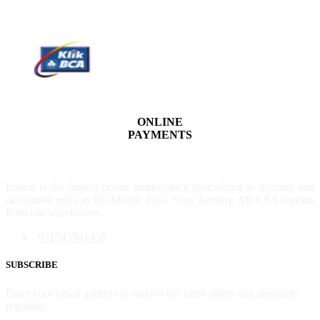
ONLINE
PAYMENTS
Enarat is the largest online marketplace specialized in lighting and
decorative units in the Middle East. Now Serving All KSA regions
from our warehouses.
971545941456
SUBSCRIBE
Enter your email address to receive the latest offers and discounts
regularly.