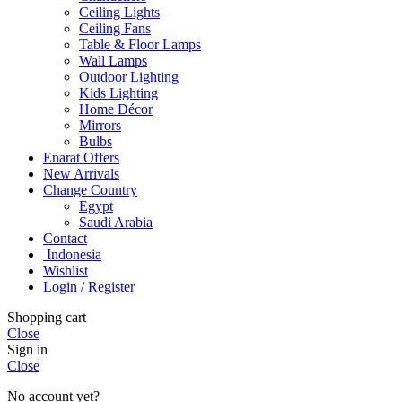
Ceiling Lights
Ceiling Fans
Table & Floor Lamps
Wall Lamps
Outdoor Lighting
Kids Lighting
Home Décor
Mirrors
Bulbs
Enarat Offers
New Arrivals
Change Country
Egypt
Saudi Arabia
Contact
Indonesia
Wishlist
Login / Register
Shopping cart
Close
Sign in
Close
No account yet?