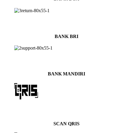
BANK BRI
BANK MANDIRI
SCAN QRIS