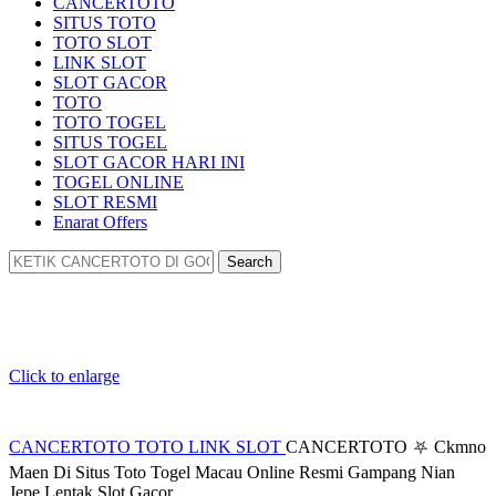
CANCERTOTO
SITUS TOTO
TOTO SLOT
LINK SLOT
SLOT GACOR
TOTO
TOTO TOGEL
SITUS TOGEL
SLOT GACOR HARI INI
TOGEL ONLINE
SLOT RESMI
Enarat Offers
Search
Click to enlarge
CANCERTOTO
TOTO
LINK SLOT
CANCERTOTO ⛧ Ckmno
Maen Di Situs Toto Togel Macau Online Resmi Gampang Nian
Jepe Lentak Slot Gacor