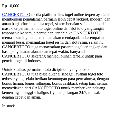
Rp
10,000
CANCERTOTO
media platform situs togel online terpercaya telah
memberikan pengalaman bermain lebih cepat jackpot, modern, dan
aman bagi seluruh pencita togel, sistem berjalan stabil dan mudah
masuk ke permainan toto togel online dan slot toto yang sangat
responsive ke semua permainan, terlebih ke CANCERTOTO
memastikan loginan permainan akan mendapatkan kesempatan
menang besar. memainkan togel resmi dan slot resmi. selain itu
CANCERTOTO juga menawarkan pasaran togel terlengkap dan
hasil pengeluaran akurat dan tepat waktu, hanya ada di
CANCERTOTO sekarang menjadi pilihan terbaik untuk para
pencita togel di Indonesia
Untuk kualitas permainan toto diciptakan yang terbaik.
CANCERTOTO juga biasa dikenal sebagai layanan togel toto
terbesar yang selalu berikan keuntungan para permainnya, dengan
bonus harian, bonus rollingan, bonus cashback setiap hari, semua
menyediakan dari CANCERTOTO untuk memberikan peluang
kemenangan tinggi sekaligus layanan pelangan 24/7, transaksi
dengan cepat dan aman.
In stock