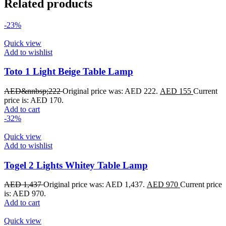
Related products
-23%
Quick view
Add to wishlist
Toto 1 Light Beige Table Lamp
AED
&nnbsp;222
Original price was: AED 222.
AED
155
Current
price is: AED 170.
Add to cart
-32%
Quick view
Add to wishlist
Togel 2 Lights Whitey Table Lamp
AED
1,437
Original price was: AED 1,437.
AED
970
Current price
is: AED 970.
Add to cart
Quick view