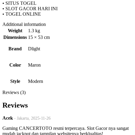
• SITUS TOGEL
• SLOT GACOR HARI INI
• TOGEL ONLINE
Additional information
Weight
1.3 kg
Dimensions
15 × 53 cm
Brand
Dlight
Color
Maron
Style
Modern
Reviews (3)
Reviews
Acek
- Jakarta, 2025-11-26
Gaming CANCERTOTO resmi terpercaya. Slot Gacor nya sangat
mudah jackpot dan tampilan websitenya berklualitas!