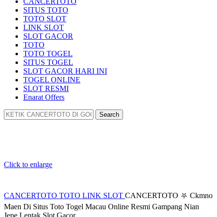
CANCERTOTO
SITUS TOTO
TOTO SLOT
LINK SLOT
SLOT GACOR
TOTO
TOTO TOGEL
SITUS TOGEL
SLOT GACOR HARI INI
TOGEL ONLINE
SLOT RESMI
Enarat Offers
Search
Click to enlarge
CANCERTOTO
TOTO
LINK SLOT
CANCERTOTO ⛧ Ckmno
Maen Di Situs Toto Togel Macau Online Resmi Gampang Nian
Jepe Lentak Slot Gacor