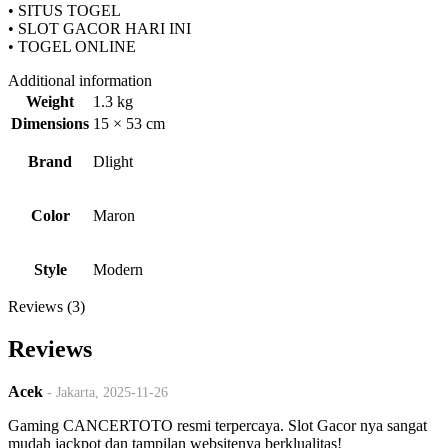
• SITUS TOGEL
• SLOT GACOR HARI INI
• TOGEL ONLINE
Additional information
Weight
1.3 kg
Dimensions
15 × 53 cm
Brand
Dlight
Color
Maron
Style
Modern
Reviews (3)
Reviews
Acek
- Jakarta, 2025-11-26
Gaming CANCERTOTO resmi terpercaya. Slot Gacor nya sangat
mudah jackpot dan tampilan websitenya berklualitas!