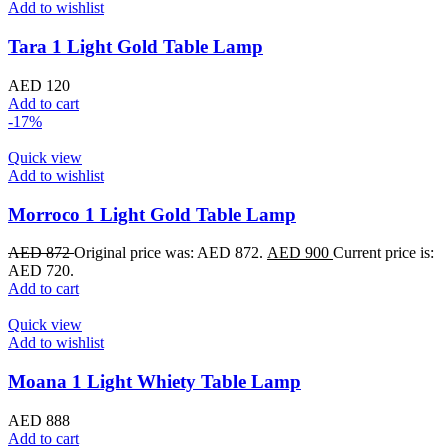
Add to wishlist
Tara 1 Light Gold Table Lamp
AED
120
Add to cart
-17%
Quick view
Add to wishlist
Morroco 1 Light Gold Table Lamp
AED
872
Original price was: AED 872.
AED
900
Current price is:
AED 720.
Add to cart
Quick view
Add to wishlist
Moana 1 Light Whiety Table Lamp
AED
888
Add to cart