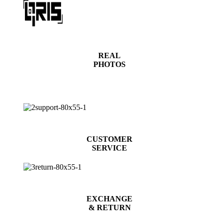
REAL
PHOTOS
CUSTOMER
SERVICE
EXCHANGE
& RETURN