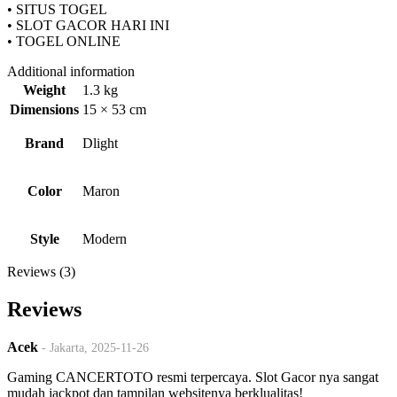
• SITUS TOGEL
• SLOT GACOR HARI INI
• TOGEL ONLINE
Additional information
Weight
1.3 kg
Dimensions
15 × 53 cm
Brand
Dlight
Color
Maron
Style
Modern
Reviews (3)
Reviews
Acek
- Jakarta, 2025-11-26
Gaming CANCERTOTO resmi terpercaya. Slot Gacor nya sangat
mudah jackpot dan tampilan websitenya berklualitas!