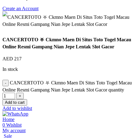
Create an Account
CANCERTOTO ⛧ Ckmno Maen Di Situs Toto Togel Macau
Online Resmi Gampang Nian Jepe Lentak Slot Gacor
AED
217
In stock
CANCERTOTO ⛧ Ckmno Maen Di Situs Toto Togel Macau
Online Resmi Gampang Nian Jepe Lentak Slot Gacor quantity
Add to cart
Add to wishlist
Home
0
Wishlist
My account
Sale