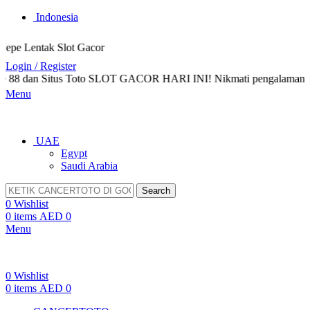
Indonesia
tak Slot Gacor
Login / Register
 Situs Toto SLOT GACOR HARI INI! Nikmati pengalaman bermain yang 
Menu
UAE
Egypt
Saudi Arabia
Search
0
Wishlist
0
items
AED
0
Menu
0
Wishlist
0
items
AED
0