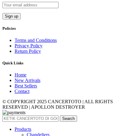
Policies
Terms and Conditions
Privacy Policy
Return Policy
Quick Links
Home
New Arrivals
Best Sellers
Contact
© COPYRIGHT 2025 CANCERTOTO | ALL RIGHTS
RESERVED | APOLLON DESTROYER
Search
Products
Chandeliers