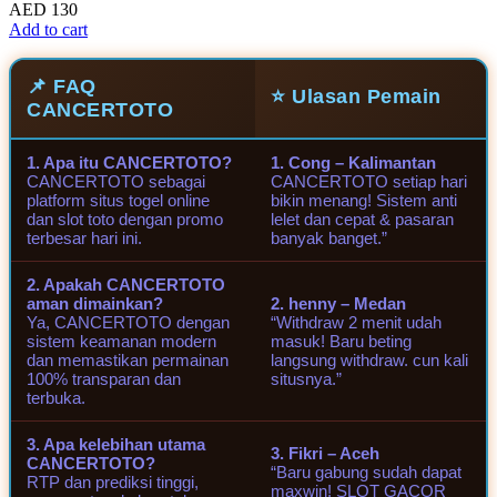
AED
130
Add to cart
📌 FAQ
⭐ Ulasan Pemain
CANCERTOTO
1. Apa itu CANCERTOTO?
1. Cong – Kalimantan
CANCERTOTO sebagai
CANCERTOTO setiap hari
platform situs togel online
bikin menang! Sistem anti
dan slot toto dengan promo
lelet dan cepat & pasaran
terbesar hari ini.
banyak banget.”
2. Apakah CANCERTOTO
aman dimainkan?
2. henny – Medan
Ya, CANCERTOTO dengan
“Withdraw 2 menit udah
sistem keamanan modern
masuk! Baru beting
dan memastikan permainan
langsung withdraw. cun kali
100% transparan dan
situsnya.”
terbuka.
3. Apa kelebihan utama
3. Fikri – Aceh
CANCERTOTO?
“Baru gabung sudah dapat
RTP dan prediksi tinggi,
maxwin! SLOT GACOR