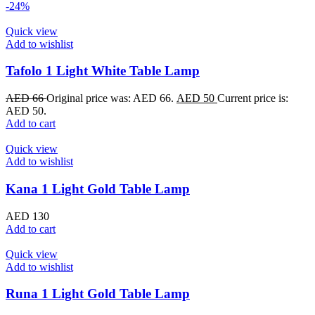
-24%
Quick view
Add to wishlist
Tafolo 1 Light White Table Lamp
AED
66
Original price was: AED 66.
AED
50
Current price is:
AED 50.
Add to cart
Quick view
Add to wishlist
Kana 1 Light Gold Table Lamp
AED
130
Add to cart
Quick view
Add to wishlist
Runa 1 Light Gold Table Lamp