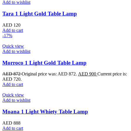
Add to wishlist
Tara 1 Light Gold Table Lamp
AED
120
Add to cart
-17%
Quick view
Add to wishlist
Morroco 1 Light Gold Table Lamp
AED
872
Original price was: AED 872.
AED
900
Current price is:
AED 720.
Add to cart
Quick view
Add to wishlist
Moana 1 Light Whiety Table Lamp
AED
888
Add to cart