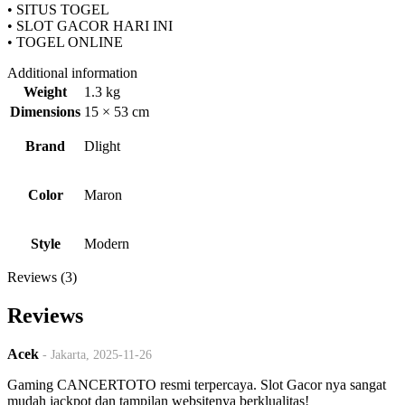
• SITUS TOGEL
• SLOT GACOR HARI INI
• TOGEL ONLINE
Additional information
Weight
1.3 kg
Dimensions
15 × 53 cm
Brand
Dlight
Color
Maron
Style
Modern
Reviews (3)
Reviews
Acek
- Jakarta, 2025-11-26
Gaming CANCERTOTO resmi terpercaya. Slot Gacor nya sangat
mudah jackpot dan tampilan websitenya berklualitas!