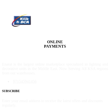
ONLINE
PAYMENTS
Enarat is the largest online marketplace specialized in lighting and
decorative units in the Middle East. Now Serving All KSA regions
from our warehouses.
971545941456
SUBSCRIBE
Enter your email address to receive the latest offers and discounts
regularly.