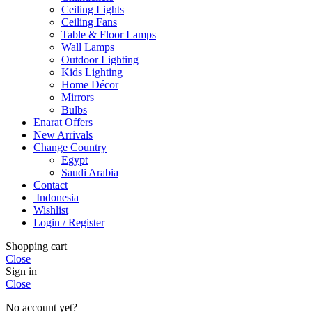
Ceiling Lights
Ceiling Fans
Table & Floor Lamps
Wall Lamps
Outdoor Lighting
Kids Lighting
Home Décor
Mirrors
Bulbs
Enarat Offers
New Arrivals
Change Country
Egypt
Saudi Arabia
Contact
Indonesia
Wishlist
Login / Register
Shopping cart
Close
Sign in
Close
No account yet?