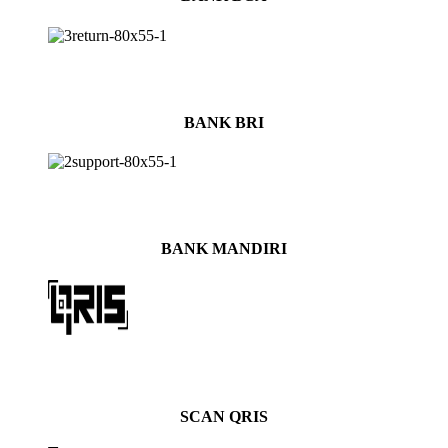
BANK BRI
BANK MANDIRI
SCAN QRIS