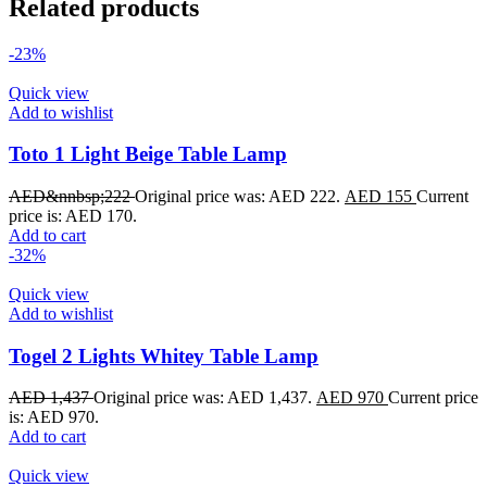
Related products
-23%
Quick view
Add to wishlist
Toto 1 Light Beige Table Lamp
AED
&nnbsp;222
Original price was: AED 222.
AED
155
Current
price is: AED 170.
Add to cart
-32%
Quick view
Add to wishlist
Togel 2 Lights Whitey Table Lamp
AED
1,437
Original price was: AED 1,437.
AED
970
Current price
is: AED 970.
Add to cart
Quick view