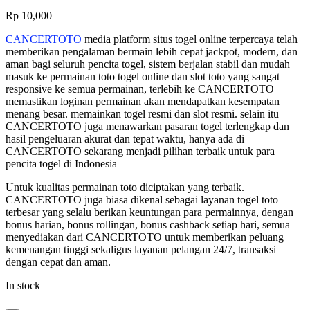
Rp
10,000
CANCERTOTO
media platform situs togel online terpercaya telah
memberikan pengalaman bermain lebih cepat jackpot, modern, dan
aman bagi seluruh pencita togel, sistem berjalan stabil dan mudah
masuk ke permainan toto togel online dan slot toto yang sangat
responsive ke semua permainan, terlebih ke CANCERTOTO
memastikan loginan permainan akan mendapatkan kesempatan
menang besar. memainkan togel resmi dan slot resmi. selain itu
CANCERTOTO juga menawarkan pasaran togel terlengkap dan
hasil pengeluaran akurat dan tepat waktu, hanya ada di
CANCERTOTO sekarang menjadi pilihan terbaik untuk para
pencita togel di Indonesia
Untuk kualitas permainan toto diciptakan yang terbaik.
CANCERTOTO juga biasa dikenal sebagai layanan togel toto
terbesar yang selalu berikan keuntungan para permainnya, dengan
bonus harian, bonus rollingan, bonus cashback setiap hari, semua
menyediakan dari CANCERTOTO untuk memberikan peluang
kemenangan tinggi sekaligus layanan pelangan 24/7, transaksi
dengan cepat dan aman.
In stock