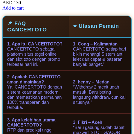
AED
130
Add to cart
📌 FAQ
⭐ Ulasan Pemain
CANCERTOTO
1. Apa itu CANCERTOTO?
1. Cong – Kalimantan
CANCERTOTO sebagai
CANCERTOTO setiap hari
platform situs togel online
bikin menang! Sistem anti
dan slot toto dengan promo
lelet dan cepat & pasaran
terbesar hari ini.
banyak banget.”
2. Apakah CANCERTOTO
aman dimainkan?
2. henny – Medan
Ya, CANCERTOTO dengan
“Withdraw 2 menit udah
sistem keamanan modern
masuk! Baru beting
dan memastikan permainan
langsung withdraw. cun kali
100% transparan dan
situsnya.”
terbuka.
3. Apa kelebihan utama
3. Fikri – Aceh
CANCERTOTO?
“Baru gabung sudah dapat
RTP dan prediksi tinggi,
maxwin! SLOT GACOR