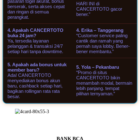
pasaran togel akurat, bonus
HARI INI di
berserak, serta akses cepat
CANCERTOTO gacor
dan ringan di semua
bener.”
perangkat.
4. Apakah CANCERTOTO
4. Erika – Tanggerang
buka 24 jam?
“Customer service paling
Ya, tersedia layanan
cantik dan ramah yang
pelanggan & transaksi 24/7
pernah saya lobby. Bener-
setiap hari tanpa downtime.
bener membantu.”
5. Apakah ada bonus untuk
5. Yola – Pekanbaru
member baru?
“Promo di situs
Ada! CANCERTOTO
CANCERTOTO bikin
menyediakan bonus akun
menambah modal, bermain
baru, cashback setiap hari,
lebih panjang. tempat
bagikan rollingan rata rata
pilihan ternyaman.”
besar.
BANK BCA