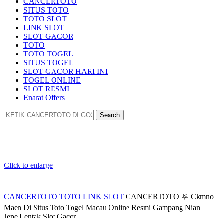
CANCERTOTO
SITUS TOTO
TOTO SLOT
LINK SLOT
SLOT GACOR
TOTO
TOTO TOGEL
SITUS TOGEL
SLOT GACOR HARI INI
TOGEL ONLINE
SLOT RESMI
Enarat Offers
Search
Click to enlarge
CANCERTOTO
TOTO
LINK SLOT
CANCERTOTO ⛧ Ckmno
Maen Di Situs Toto Togel Macau Online Resmi Gampang Nian
Jepe Lentak Slot Gacor