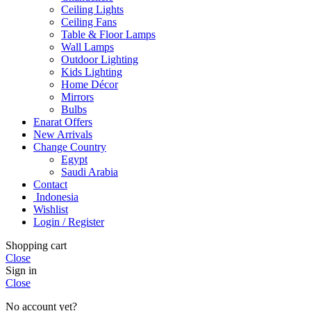
Ceiling Lights
Ceiling Fans
Table & Floor Lamps
Wall Lamps
Outdoor Lighting
Kids Lighting
Home Décor
Mirrors
Bulbs
Enarat Offers
New Arrivals
Change Country
Egypt
Saudi Arabia
Contact
Indonesia
Wishlist
Login / Register
Shopping cart
Close
Sign in
Close
No account yet?