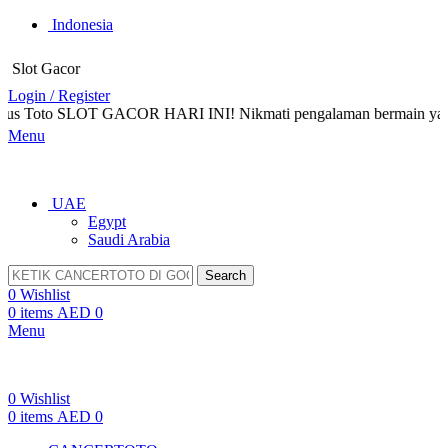
Indonesia
Gacor
Login / Register
o SLOT GACOR HARI INI! Nikmati pengalaman bermain yang seru denga
Menu
UAE
Egypt
Saudi Arabia
Search
0
Wishlist
0
items
AED
0
Menu
0
Wishlist
0
items
AED
0