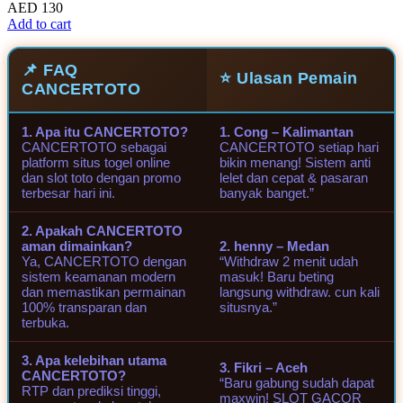
AED
130
Add to cart
📌 FAQ
⭐ Ulasan Pemain
CANCERTOTO
1. Apa itu CANCERTOTO?
1. Cong – Kalimantan
CANCERTOTO sebagai
CANCERTOTO setiap hari
platform situs togel online
bikin menang! Sistem anti
dan slot toto dengan promo
lelet dan cepat & pasaran
terbesar hari ini.
banyak banget.”
2. Apakah CANCERTOTO
aman dimainkan?
2. henny – Medan
Ya, CANCERTOTO dengan
“Withdraw 2 menit udah
sistem keamanan modern
masuk! Baru beting
dan memastikan permainan
langsung withdraw. cun kali
100% transparan dan
situsnya.”
terbuka.
3. Apa kelebihan utama
3. Fikri – Aceh
CANCERTOTO?
“Baru gabung sudah dapat
RTP dan prediksi tinggi,
maxwin! SLOT GACOR