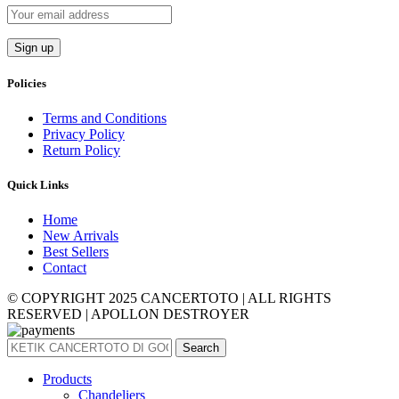
Policies
Terms and Conditions
Privacy Policy
Return Policy
Quick Links
Home
New Arrivals
Best Sellers
Contact
© COPYRIGHT 2025 CANCERTOTO | ALL RIGHTS
RESERVED | APOLLON DESTROYER
Search
Products
Chandeliers