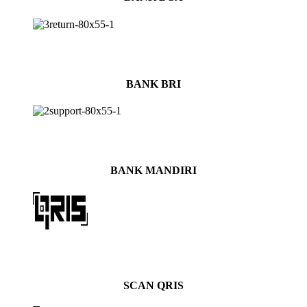
BANK BRI
BANK MANDIRI
SCAN QRIS