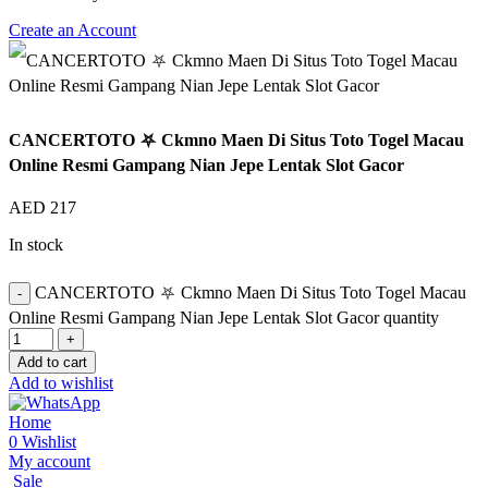
Create an Account
CANCERTOTO ⛧ Ckmno Maen Di Situs Toto Togel Macau
Online Resmi Gampang Nian Jepe Lentak Slot Gacor
AED
217
In stock
CANCERTOTO ⛧ Ckmno Maen Di Situs Toto Togel Macau
Online Resmi Gampang Nian Jepe Lentak Slot Gacor quantity
Add to cart
Add to wishlist
Home
0
Wishlist
My account
Sale