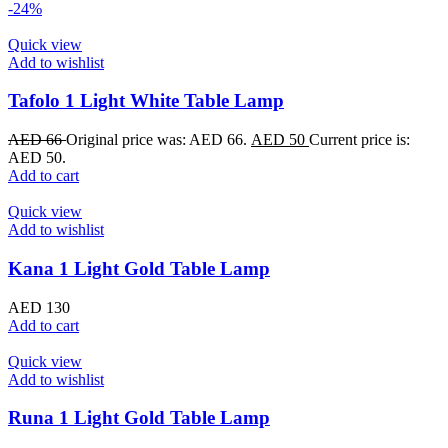
-24%
Quick view
Add to wishlist
Tafolo 1 Light White Table Lamp
AED
66
Original price was: AED 66.
AED
50
Current price is:
AED 50.
Add to cart
Quick view
Add to wishlist
Kana 1 Light Gold Table Lamp
AED
130
Add to cart
Quick view
Add to wishlist
Runa 1 Light Gold Table Lamp