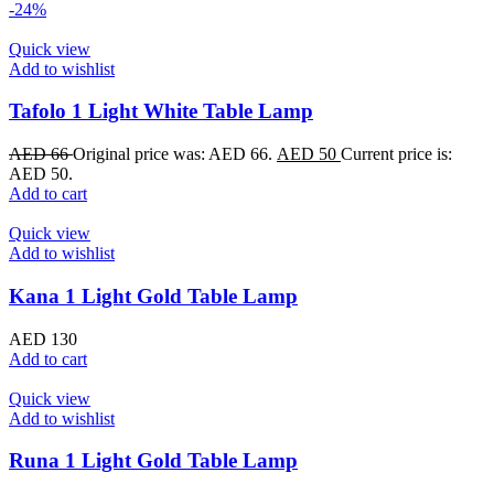
-24%
Quick view
Add to wishlist
Tafolo 1 Light White Table Lamp
AED
66
Original price was: AED 66.
AED
50
Current price is:
AED 50.
Add to cart
Quick view
Add to wishlist
Kana 1 Light Gold Table Lamp
AED
130
Add to cart
Quick view
Add to wishlist
Runa 1 Light Gold Table Lamp