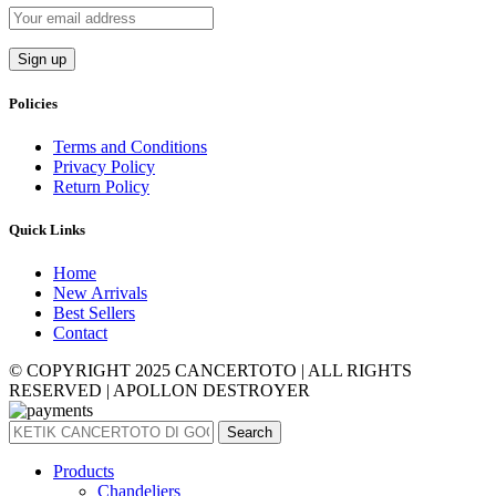
Policies
Terms and Conditions
Privacy Policy
Return Policy
Quick Links
Home
New Arrivals
Best Sellers
Contact
© COPYRIGHT 2025 CANCERTOTO | ALL RIGHTS
RESERVED | APOLLON DESTROYER
Search
Products
Chandeliers