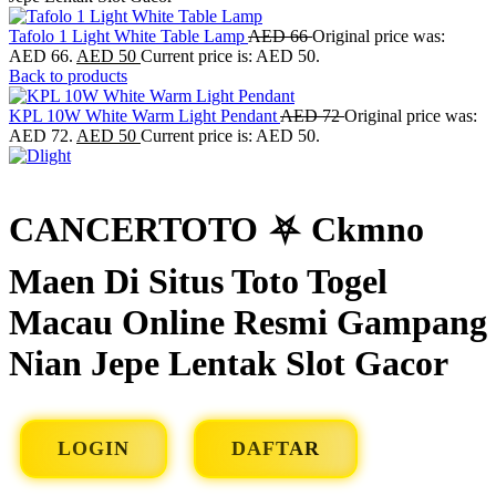
Tafolo 1 Light White Table Lamp
AED
66
Original price was:
AED 66.
AED
50
Current price is: AED 50.
Back to products
KPL 10W White Warm Light Pendant
AED
72
Original price was:
AED 72.
AED
50
Current price is: AED 50.
CANCERTOTO ⛧ Ckmno
Maen Di Situs Toto Togel
Macau Online Resmi Gampang
Nian Jepe Lentak Slot Gacor
LOGIN
DAFTAR