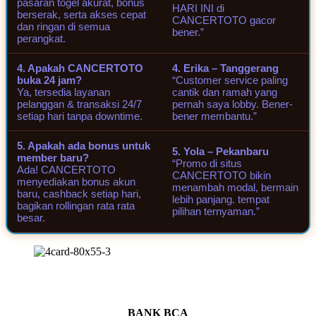
pasaran togel akurat, bonus
HARI INI di
berserak, serta akses cepat
CANCERTOTO gacor
dan ringan di semua
bener.”
perangkat.
4. Apakah CANCERTOTO
4. Erika – Tanggerang
buka 24 jam?
“Customer service paling
Ya, tersedia layanan
cantik dan ramah yang
pelanggan & transaksi 24/7
pernah saya lobby. Bener-
setiap hari tanpa downtime.
bener membantu.”
5. Apakah ada bonus untuk
5. Yola – Pekanbaru
member baru?
“Promo di situs
Ada! CANCERTOTO
CANCERTOTO bikin
menyediakan bonus akun
menambah modal, bermain
baru, cashback setiap hari,
lebih panjang. tempat
bagikan rollingan rata rata
pilihan ternyaman.”
besar.
BANK BCA