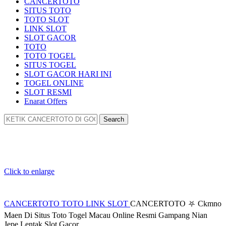
CANCERTOTO
SITUS TOTO
TOTO SLOT
LINK SLOT
SLOT GACOR
TOTO
TOTO TOGEL
SITUS TOGEL
SLOT GACOR HARI INI
TOGEL ONLINE
SLOT RESMI
Enarat Offers
Search
Click to enlarge
CANCERTOTO
TOTO
LINK SLOT
CANCERTOTO ⛧ Ckmno
Maen Di Situs Toto Togel Macau Online Resmi Gampang Nian
Jepe Lentak Slot Gacor